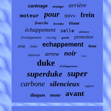
arrière
carénage
orange
pour
frein
mivv
moteur
fourche
titane
brembo
échappement
selle
adventure
protection
racing
d'echappement
garde
echappement
puig
boue
chaîne
noir
arrow
réservoir
inox
duke
d'échappement
super
superduke
carbone
silencieux
support
avant
moto
disques