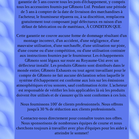
garantie de 5 ans couvre tous les pots d'échappement, y compris
tous les accessoires fournis par GRmoto Ltd. Pendant une période
de 5 ans à compter de la date de livraison des marchandises à
l'acheteur, le fournisseur réparera ou, à sa discrétion, remplacera
gratuitement tout composant jugé défectueux en raison d'un
défaut de fabrication ou de matériaux, À CONDITION QUE.
Cette garantie ne couvre aucune forme de dommage résultant d'un
montage incorrect, d'un accident, d'une négligence, d'une
mauvaise utilisation, d'une surchauffe, d'une utilisation sur piste,
d'une course ou d'une compétition, ou d'une utilisation contraire
aux instructions fournies par le fournisseur. Les échappements
GRmoto sont légaux sur route au Royaume-Uni avec un
déflecteur installé. Les produits GRmoto sont distribués dans le
monde entier, GRmoto Exhausts ou tout agent travaillant pour le
compte de GRmoto ne fait aucune déclaration selon laquelle le
système d'échappement est conforme aux lois sur les émissions
atmosphériques et/ou sonores, sauf confirmation écrite. L'acheteur
est responsable de vérifier les lois applicables là où les produits
doivent être utilisés et de s'assurer qu'ils sont conformes à ces lois.
Nous fournissons 100' de clients professionnels. Nous offrons
jusqu'à 30 % de réduction aux clients professionnels.
Contactez-nous directement pour connaître toutes nos offres.
Nous sponsorisons de nombreuses équipes de course et nous
cherchons toujours à travailler avec plus d'équipes pour les aider à
atteindre le sommet!