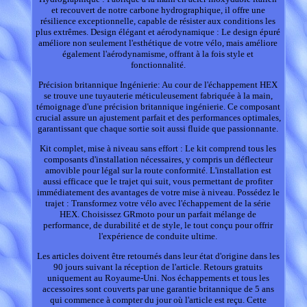
et recouvert de notre carbone hydrographique, il offre une
résilience exceptionnelle, capable de résister aux conditions les
plus extrêmes. Design élégant et aérodynamique : Le design épuré
améliore non seulement l'esthétique de votre vélo, mais améliore
également l'aérodynamisme, offrant à la fois style et
fonctionnalité.
Précision britannique Ingénierie: Au cour de l'échappement HEX
se trouve une tuyauterie méticuleusement fabriquée à la main,
témoignage d'une précision britannique ingénierie. Ce composant
crucial assure un ajustement parfait et des performances optimales,
garantissant que chaque sortie soit aussi fluide que passionnante.
Kit complet, mise à niveau sans effort : Le kit comprend tous les
composants d'installation nécessaires, y compris un déflecteur
amovible pour légal sur la route conformité. L'installation est
aussi efficace que le trajet qui suit, vous permettant de profiter
immédiatement des avantages de votre mise à niveau. Possédez le
trajet : Transformez votre vélo avec l'échappement de la série
HEX. Choisissez GRmoto pour un parfait mélange de
performance, de durabilité et de style, le tout conçu pour offrir
l'expérience de conduite ultime.
Les articles doivent être retournés dans leur état d'origine dans les
90 jours suivant la réception de l'article. Retours gratuits
uniquement au Royaume-Uni. Nos échappements et tous les
accessoires sont couverts par une garantie britannique de 5 ans
qui commence à compter du jour où l'article est reçu. Cette