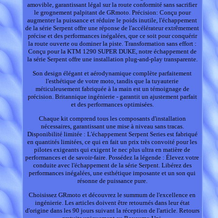
amovible, garantissant légal sur la route conformité sans sacrifier
le grognement palpitant de GRmoto. Précision: Conçu pour
augmenter la puissance et réduire le poids inutile, l'échappement
de la série Serpent offre une réponse de l'accélérateur extrêmement
précise et des performances inégalées, que ce soit pour conquérir
la route ouverte ou dominer la piste. Transformation sans effort :
Conçu pour la KTM 1290 SUPER DUKE, notre échappement de
la série Serpent offre une installation plug-and-play transparente.
Son design élégant et aérodynamique complète parfaitement
l'esthétique de votre moto, tandis que la tuyauterie
méticuleusement fabriquée à la main est un témoignage de
précision. Britannique ingénierie - garantit un ajustement parfait
et des performances optimisées.
Chaque kit comprend tous les composants d'installation
nécessaires, garantissant une mise à niveau sans tracas.
Disponibilité limitée : L'échappement Serpent Series est fabriqué
en quantités limitées, ce qui en fait un prix très convoité pour les
pilotes exigeants qui exigent le nec plus ultra en matière de
performances et de savoir-faire. Possédez la légende : Élevez votre
conduite avec l'échappement de la série Serpent. Libérez des
performances inégalées, une esthétique imposante et un son qui
résonne de puissance pure.
Choisissez GRmoto et découvrez le summum de l'excellence en
ingénierie. Les articles doivent être retournés dans leur état
d'origine dans les 90 jours suivant la réception de l'article. Retours