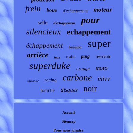
frein
moteur
boue
d'echappement
pour
selle
d'échappement
silencieux
echappement
super
échappement
brembo
arrière
puig
réservoir
chaîne
inox
superduke
moto
orange
carbone
mivv
racing
adventure
noir
disques
fourche
Accueil
Sitemap
Pour nous joindre