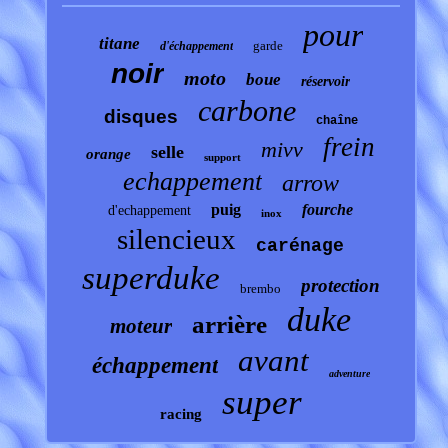
pour
titane
garde
d'échappement
noir
moto
boue
réservoir
carbone
disques
chaîne
frein
mivv
selle
orange
support
echappement
arrow
puig
fourche
d'echappement
inox
silencieux
carénage
superduke
protection
brembo
duke
arrière
moteur
avant
échappement
adventure
super
racing