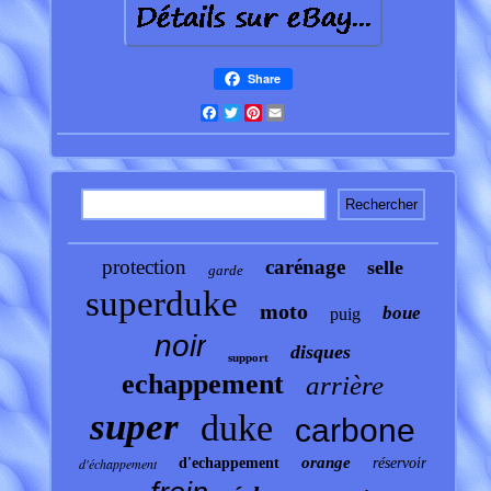
Share
Facebook
Twitter
Pinterest
Email
protection
carénage
selle
garde
superduke
moto
boue
puig
noir
disques
support
echappement
arrière
super
duke
carbone
orange
d'échappement
d'echappement
réservoir