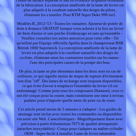
l'usure de surface suprême et met en évidence la qualité étonnante
de la fabrication. La conception améliorée de la lame de levier est
plus adaptée à la courbure naturelle des doigts du pilote,
éliminant les s inutiles. Pour KTM Super Duke 990 incl.
Modèles R, 2012-'13 - Toutes les variantes. Ajusteur de portée de
frein à distance GRATUIT lorsque vous achetez à la fois un levier
de frein d'usine et une perche d'embrayage en tant qu'ensemble -
Veuillez consulter nos autres annonces pour cette offre - Tel
qu'utilisé par l'équipe officielle Aprilia dans le championnat BSB
British 1000 Superstock. La conception améliorée de la lame de
levier est plus adaptée à la courbure naturelle des doigts du
cycliste, éliminant ainsi les contraintes inutiles sur les mains -
l'une des principales causes de la pompe des bras.
De plus, la lame se plie désormais dans les deux sens en cas de
collision, ce qui signifie moins de risque de rupture d'événement
lors d'un "off". Des lames de rechange sont toujours disponibles,
ce qui évite d'avoir à remplacer l'ensemble du levier s'il est
endommagé. Comme pour tous les composants Diamond, ceux-ci
ont été conçus pour la course, mais constituent une mise à niveau
parfaite pour n'importe quelle moto de piste ou de route.
Cet article prend moins de 5 minutes à s'adapter - Les guides de
montage sont inclus avec toutes les commandes ou disponibles
via notre site Web. Caractéristiques - Magnifiquement fraisé avec
précision à partir d'aluminium 7075 de qualité aérospatiale.
(attaches inoxydables) - Conçu pour s'adapter au maître-cylindre
OEM - Super facile à installer. Lame de levier rabattable