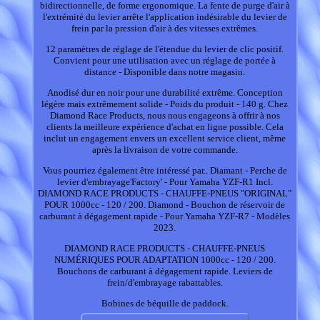
bidirectionnelle, de forme ergonomique. La fente de purge d'air à
l'extrémité du levier arrête l'application indésirable du levier de
frein par la pression d'air à des vitesses extrêmes.
12 paramètres de réglage de l'étendue du levier de clic positif.
Convient pour une utilisation avec un réglage de portée à
distance - Disponible dans notre magasin.
Anodisé dur en noir pour une durabilité extrême. Conception
légère mais extrêmement solide - Poids du produit - 140 g. Chez
Diamond Race Products, nous nous engageons à offrir à nos
clients la meilleure expérience d'achat en ligne possible. Cela
inclut un engagement envers un excellent service client, même
après la livraison de votre commande.
Vous pourriez également être intéressé par.. Diamant - Perche de
levier d'embrayage'Factory' - Pour Yamaha YZF-R1 Incl.
DIAMOND RACE PRODUCTS - CHAUFFE-PNEUS "ORIGINAL"
POUR 1000cc - 120 / 200. Diamond - Bouchon de réservoir de
carburant à dégagement rapide - Pour Yamaha YZF-R7 - Modèles
2023.
DIAMOND RACE PRODUCTS - CHAUFFE-PNEUS
NUMÉRIQUES POUR ADAPTATION 1000cc - 120 / 200.
Bouchons de carburant à dégagement rapide. Leviers de
frein/d'embrayage rabattables.
Bobines de béquille de paddock.