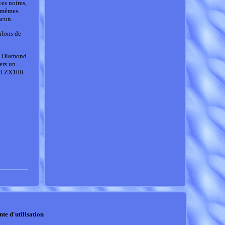
es noires,
s-mêmes.
acun.
ulons de
ez Diamond
ers un
aki ZX10R
nte d'utilisation