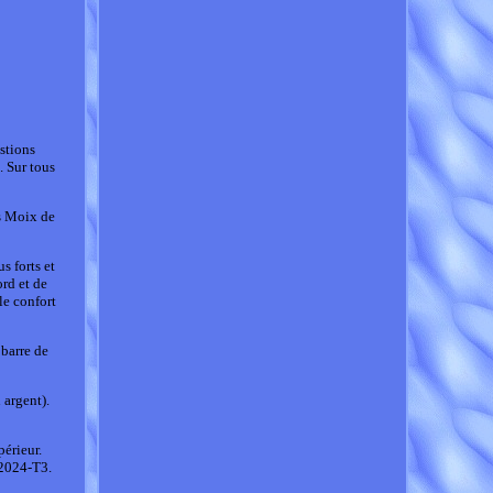
estions
 Sur tous
ts Moix de
s forts et
ord et de
le confort
 barre de
 argent).
périeur.
 2024-T3.