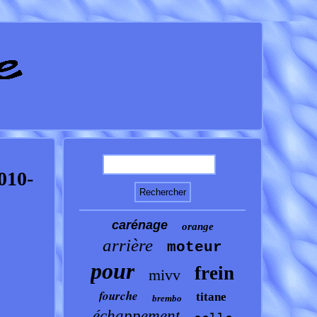
010-
carénage
orange
arrière
moteur
pour
frein
mivv
fourche
titane
brembo
échappement