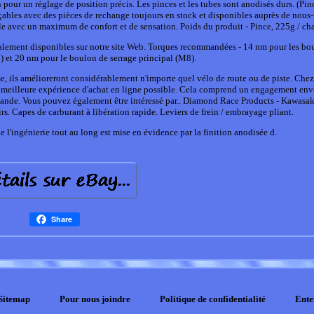
pour un réglage de position précis. Les pinces et les tubes sont anodisés durs. (Pinc
çables avec des pièces de rechange toujours en stock et disponibles auprès de nou
le avec un maximum de confort et de sensation. Poids du produit - Pince, 225g / ch
alement disponibles sur notre site Web. Torques recommandées - 14 nm pour les bo
 et 20 nm pour le boulon de serrage principal (M8).
se, ils amélioreront considérablement n'importe quel vélo de route ou de piste. Ch
la meilleure expérience d'achat en ligne possible. Cela comprend un engagement env
mmande. Vous pouvez également être intéressé par.. Diamond Race Products - Kawas
rs. Capes de carburant à libération rapide. Leviers de frein / embrayage pliant.
e l'ingénierie tout au long est mise en évidence par la finition anodisée d.
Share
Sitemap
Pour nous joindre
Politique de confidentialité
Ente