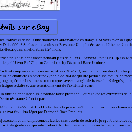
illez trouver ci dessous une traduction automatique en français. Si vous avez des qu
er Duke 990 -? Sur les commandes au Royaume-Uni, placées avant 12 heures à midi.
its électriques, améliorables à 24 mois.
ourse établi et fait confiance pendant plus de 50 ans. Diamond Pivot Fit Clip-On Ki
a-léger `` Pivot Fit'' Clip-on Groardbars by Diamond Race Products.
-T6 et couplée à des tubes aérospatiaux 2024-T3, résultant en l'un des clips les plu
pille de charnière en acier inoxydable de 304 de qualité permet une facilité de racc
le joug supérieur. Les pinces sont conçues avec un angle de baisse de 10 degrés pour 
 fatigue réduite et une sensation avant de l'extrémité avant.
 la finition anodisée dure profonde noire profonde. Fourni avec les extrémités de la
Delrin résistante à fort impact.
 Superduke 990, 2010-'11. (Taille de la pince de 48 mm - Pinces noires / barres en
e «pivot fit» ultra-léger par Diamond Race Products.
ajustement et un remplacement faciles sans besoin de retirer le joug / fourchettes su
 7075-T6 de grade aérospatiale. Tubes CNC tournés en aluminium haute performance