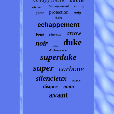
selle
racing
d'echappement
adventure
protection
puig
garde
chaîne
echappement
arrow
boue
réservoir
duke
noir
inox
d'échappement
superduke
super
carbone
silencieux
support
moto
disques
avant