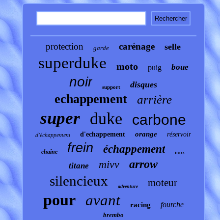
protection
carénage
selle
garde
superduke
moto
boue
puig
noir
disques
support
echappement
arrière
super
duke
carbone
orange
d'échappement
d'echappement
réservoir
frein
échappement
chaîne
inox
arrow
mivv
titane
silencieux
moteur
adventure
pour
avant
fourche
racing
brembo