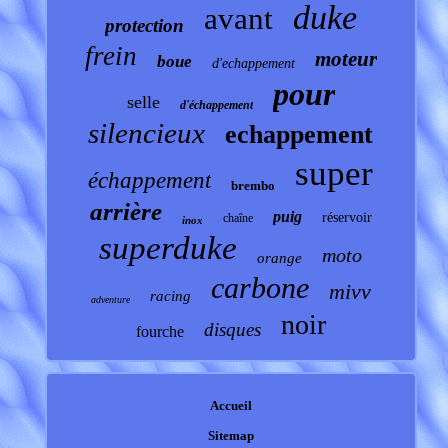
duke
avant
protection
frein
moteur
boue
d'echappement
pour
selle
d'échappement
silencieux
echappement
super
échappement
brembo
arrière
puig
réservoir
chaîne
inox
superduke
moto
orange
carbone
mivv
racing
adventure
noir
disques
fourche
Accueil
Sitemap