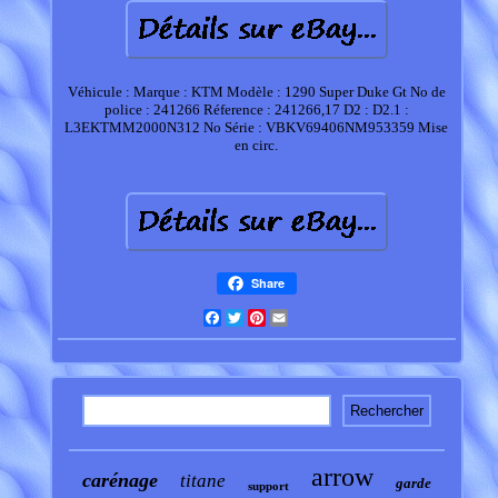
Véhicule : Marque : KTM Modèle : 1290 Super Duke Gt No de
police : 241266 Réference : 241266,17 D2 : D2.1 :
L3EKTMM2000N312 No Série : VBKV69406NM953359 Mise
en circ.
Share
Facebook
Twitter
Pinterest
Email
arrow
carénage
titane
garde
support