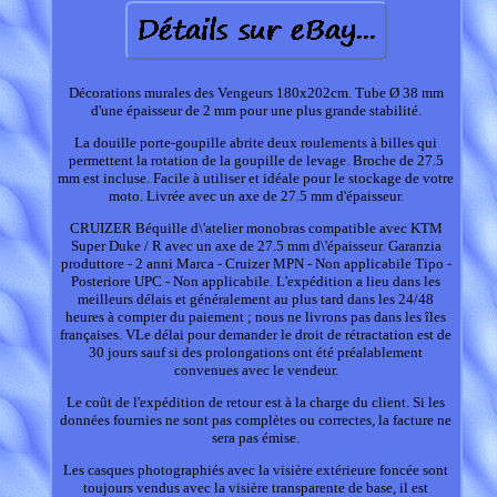
Décorations murales des Vengeurs 180x202cm. Tube Ø 38 mm
d'une épaisseur de 2 mm pour une plus grande stabilité.
La douille porte-goupille abrite deux roulements à billes qui
permettent la rotation de la goupille de levage. Broche de 27.5
mm est incluse. Facile à utiliser et idéale pour le stockage de votre
moto. Livrée avec un axe de 27.5 mm d'épaisseur.
CRUIZER Béquille d\'atelier monobras compatible avec KTM
Super Duke / R avec un axe de 27.5 mm d\'épaisseur. Garanzia
produttore - 2 anni Marca - Cruizer MPN - Non applicabile Tipo -
Posteriore UPC - Non applicabile. L'expédition a lieu dans les
meilleurs délais et généralement au plus tard dans les 24/48
heures à compter du paiement ; nous ne livrons pas dans les îles
françaises. VLe délai pour demander le droit de rétractation est de
30 jours sauf si des prolongations ont été préalablement
convenues avec le vendeur.
Le coût de l'expédition de retour est à la charge du client. Si les
données fournies ne sont pas complètes ou correctes, la facture ne
sera pas émise.
Les casques photographiés avec la visière extérieure foncée sont
toujours vendus avec la visière transparente de base, il est