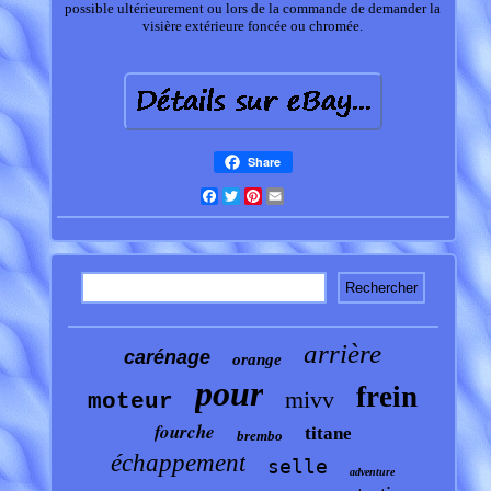
possible ultérieurement ou lors de la commande de demander la
visière extérieure foncée ou chromée.
Share
Facebook
Twitter
Pinterest
Email
arrière
carénage
orange
pour
frein
mivv
moteur
fourche
titane
brembo
échappement
selle
adventure