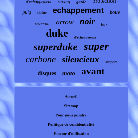
protection
racing
d'echappement
garde
echappement
puig
boue
chaîne
noir
arrow
réservoir
inox
duke
d'échappement
super
superduke
carbone
silencieux
support
avant
moto
disques
Accueil
Sitemap
Pour nous joindre
Politique de confidentialité
Entente d'utilisation