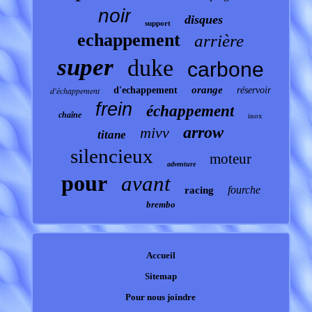
noir
disques
support
echappement
arrière
super
duke
carbone
orange
d'échappement
d'echappement
réservoir
frein
échappement
chaîne
inox
arrow
mivv
titane
silencieux
moteur
adventure
pour
avant
fourche
racing
brembo
Accueil
Sitemap
Pour nous joindre