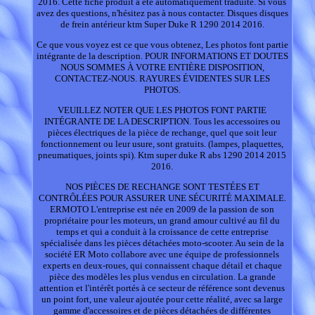
2016. Cette fiche produit a été automatiquement traduite. Si vous
avez des questions, n'hésitez pas à nous contacter. Disques disques
de frein antérieur ktm Super Duke R 1290 2014 2016.
Ce que vous voyez est ce que vous obtenez, Les photos font partie
intégrante de la description. POUR INFORMATIONS ET DOUTES
NOUS SOMMES À VOTRE ENTIÈRE DISPOSITION,
CONTACTEZ-NOUS. RAYURES ÉVIDENTES SUR LES
PHOTOS.
VEUILLEZ NOTER QUE LES PHOTOS FONT PARTIE
INTÉGRANTE DE LA DESCRIPTION. Tous les accessoires ou
pièces électriques de la pièce de rechange, quel que soit leur
fonctionnement ou leur usure, sont gratuits. (lampes, plaquettes,
pneumatiques, joints spi). Ktm super duke R abs 1290 2014 2015
2016.
NOS PIÈCES DE RECHANGE SONT TESTÉES ET
CONTRÔLÉES POUR ASSURER UNE SÉCURITÉ MAXIMALE.
ERMOTO L'entreprise est née en 2009 de la passion de son
propriétaire pour les moteurs, un grand amour cultivé au fil du
temps et qui a conduit à la croissance de cette entreprise
spécialisée dans les pièces détachées moto-scooter. Au sein de la
société ER Moto collabore avec une équipe de professionnels
experts en deux-roues, qui connaissent chaque détail et chaque
pièce des modèles les plus vendus en circulation. La grande
attention et l'intérêt portés à ce secteur de référence sont devenus
un point fort, une valeur ajoutée pour cette réalité, avec sa large
gamme d'accessoires et de pièces détachées de différentes