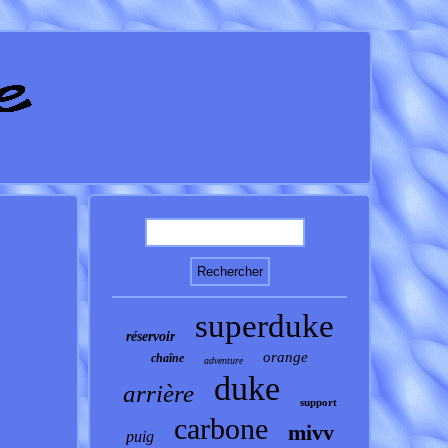
superduke
réservoir
orange
chaîne
adventure
duke
arrière
support
carbone
mivv
puig