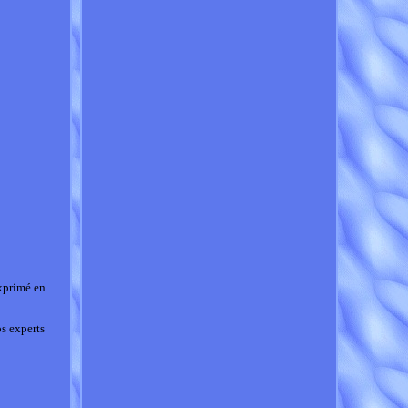
xprimé en
s experts