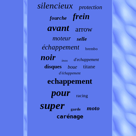
silencieux
protection
frein
fourche
avant
arrow
moteur
selle
échappement
brembo
noir
d'echappement
inox
disques
titane
boue
d'échappement
echappement
pour
racing
super
moto
garde
carénage