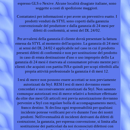
espresso GLS o Nexive. Alcune località disagiate italiane, sono
soggette a costi di spedizione maggiori.
Contattateci per informazioni e per avere un preventivo esatto. I
prodotti venduti da STYL sono coperti dalla garanzia
convenzionale del produttore e dalla garanzia di 24 mesi per
difetti di conformità, ai sensi del DL 24/02.
Per avvalersi della garanzia il cliente dovrà presentare la fattura
emessa da STYL al momento dell'acquisto. La garanzia di 24 mesi
ai sensi del DL 24/02 è applicabile nel caso in cui il prodotto
presenti difetti di conformità e non per sostituzione del prodotto
in caso di errata destinazione d'uso o uso improprio dello La
garanzia di 24 mesi è riservata al consumatore privato mentre per i
clienti che acquisti con partita IVA e quindi per scopi riferibili alla
propria attività professionale la garanzia è di mesi 12.
I resi di merce non possono essere accettati se non previamente
autorizzati da Styl. RESI I resi di merci dovranno essere
concordati e successivamente autorizzati da Styl. Non saranno
comunque autorizzati resi di merce relativi a forniture effettuate
da oltre due mesi Gli articoli resi previa autorizzazione dovranno
pervenire a Styl con regolare bolla di accompagnamento merci,
franco destino. Si declina ogni responsabilità per qualsiasi
incidente potesse verificarsi per e/o durante l'uso dei nostri
prodotti. Nell'eventualità di incidenti derivanti da difetti di
costruzione, la garanzia, per espressa convenzione, si limita alla
sostituzione dei particolari da noi riconosciuti difettosi con