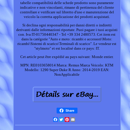
tabelle compatibilità delle schede prodotto sono puramente
indicative e non vincolanti, rimane di pertinenza del cliente
controllare e verificare sul libretto d'uso e manutenzione del
veicolo la corretta applicazione dei prodotti acquistati.
Si declina ogni responsabilità per danni diretti o indiretti
derivanti dalle informazioni riportate. Puoi pagare i tuoi acquisti
con. Iva IT-01750440347 - Tel +39 334 2480573. Cet item est
dans la catégorie "Auto e moto: ricambi e accessori\Moto:
ricambi\Sistemi di scarico\Terminali di scarico". Le vendeur est
"stylmoto" et est localisé dans ce pays: IT.
Cet article peut être expédié au pays suivant: Monde entier.
MPN: RE0103658014
Marca: Remus
Marca Veicolo: KTM
Modello: 1290 Super Duke R
Anno: 2014-2019
EAN:
NonApplicabile
Share
Facebook
Twitter
Pinterest
Email