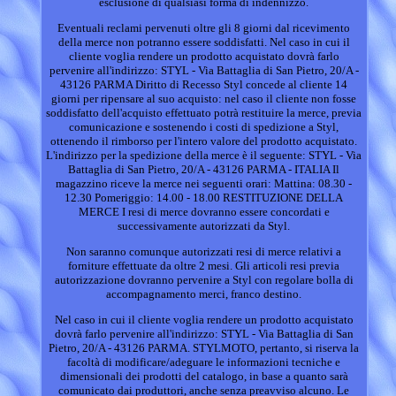
esclusione di qualsiasi forma di indennizzo.
Eventuali reclami pervenuti oltre gli 8 giorni dal ricevimento
della merce non potranno essere soddisfatti. Nel caso in cui il
cliente voglia rendere un prodotto acquistato dovrà farlo
pervenire all'indirizzo: STYL - Via Battaglia di San Pietro, 20/A -
43126 PARMA Diritto di Recesso Styl concede al cliente 14
giorni per ripensare al suo acquisto: nel caso il cliente non fosse
soddisfatto dell'acquisto effettuato potrà restituire la merce, previa
comunicazione e sostenendo i costi di spedizione a Styl,
ottenendo il rimborso per l'intero valore del prodotto acquistato.
L'indirizzo per la spedizione della merce è il seguente: STYL - Via
Battaglia di San Pietro, 20/A - 43126 PARMA - ITALIA Il
magazzino riceve la merce nei seguenti orari: Mattina: 08.30 -
12.30 Pomeriggio: 14.00 - 18.00 RESTITUZIONE DELLA
MERCE I resi di merce dovranno essere concordati e
successivamente autorizzati da Styl.
Non saranno comunque autorizzati resi di merce relativi a
forniture effettuate da oltre 2 mesi. Gli articoli resi previa
autorizzazione dovranno pervenire a Styl con regolare bolla di
accompagnamento merci, franco destino.
Nel caso in cui il cliente voglia rendere un prodotto acquistato
dovrà farlo pervenire all'indirizzo: STYL - Via Battaglia di San
Pietro, 20/A - 43126 PARMA. STYLMOTO, pertanto, si riserva la
facoltà di modificare/adeguare le informazioni tecniche e
dimensionali dei prodotti del catalogo, in base a quanto sarà
comunicato dai produttori, anche senza preavviso alcuno. Le