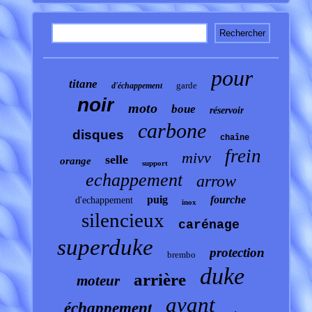
pour
titane
garde
d'échappement
noir
moto
boue
réservoir
carbone
disques
chaîne
frein
mivv
selle
orange
support
echappement
arrow
puig
fourche
d'echappement
inox
silencieux
carénage
superduke
protection
brembo
duke
arrière
moteur
avant
échappement