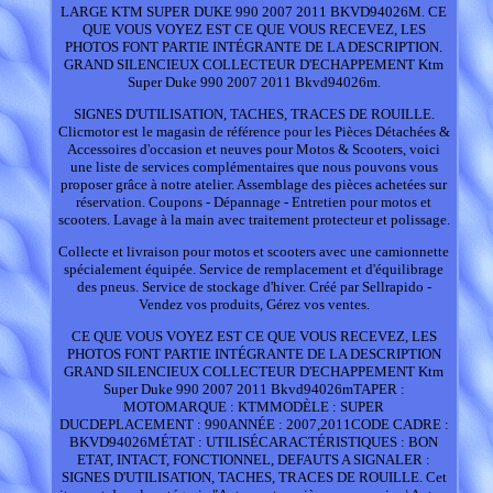
LARGE KTM SUPER DUKE 990 2007 2011 BKVD94026M. CE
QUE VOUS VOYEZ EST CE QUE VOUS RECEVEZ, LES
PHOTOS FONT PARTIE INTÉGRANTE DE LA DESCRIPTION.
GRAND SILENCIEUX COLLECTEUR D'ECHAPPEMENT Ktm
Super Duke 990 2007 2011 Bkvd94026m.
SIGNES D'UTILISATION, TACHES, TRACES DE ROUILLE.
Clicmotor est le magasin de référence pour les Pièces Détachées &
Accessoires d'occasion et neuves pour Motos & Scooters, voici
une liste de services complémentaires que nous pouvons vous
proposer grâce à notre atelier. Assemblage des pièces achetées sur
réservation. Coupons - Dépannage - Entretien pour motos et
scooters. Lavage à la main avec traitement protecteur et polissage.
Collecte et livraison pour motos et scooters avec une camionnette
spécialement équipée. Service de remplacement et d'équilibrage
des pneus. Service de stockage d'hiver. Créé par Sellrapido -
Vendez vos produits, Gérez vos ventes.
CE QUE VOUS VOYEZ EST CE QUE VOUS RECEVEZ, LES
PHOTOS FONT PARTIE INTÉGRANTE DE LA DESCRIPTION
GRAND SILENCIEUX COLLECTEUR D'ECHAPPEMENT Ktm
Super Duke 990 2007 2011 Bkvd94026mTAPER :
MOTOMARQUE : KTMMODÈLE : SUPER
DUCDEPLACEMENT : 990ANNÉE : 2007,2011CODE CADRE :
BKVD94026MÉTAT : UTILISÉCARACTÉRISTIQUES : BON
ETAT, INTACT, FONCTIONNEL, DEFAUTS A SIGNALER :
SIGNES D'UTILISATION, TACHES, TRACES DE ROUILLE. Cet