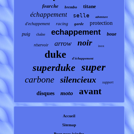
fourche
titane
brembo
échappement
selle
adventure
protection
racing
d'echappement
garde
echappement
puig
boue
chaîne
noir
arrow
réservoir
inox
duke
d'échappement
super
superduke
carbone
silencieux
support
avant
moto
disques
Accueil
Sitemap
Pour nous joindre