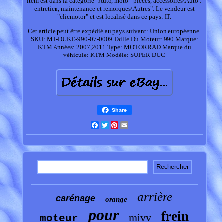
item est dans la catégorie "Auto, moto - pièces, accessoires\Auto :
entretien, maintenance et remorques\Autres". Le vendeur est
"clicmotor" et est localisé dans ce pays: IT.
Cet article peut être expédié au pays suivant: Union européenne.
SKU: MT-DUKE-990-07-0009
Taille Du Moteur: 990
Marque:
KTM
Années: 2007,2011
Type: MOTORRAD
Marque du
véhicule: KTM
Modèle: SUPER DUC
Share
Facebook
Twitter
Pinterest
Email
arrière
carénage
orange
pour
frein
mivv
moteur