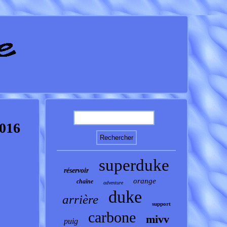
2016
superduke
réservoir
orange
chaîne
adventure
duke
arrière
support
carbone
mivv
puig