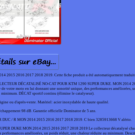
4 2015 2016 2017 2018 2019. Cette fiche produit a été automatiquement traduit
cter. COLLECTEUR DÉCATALISÉ NO-CAT POUR KTM 1290 SUPER DUKE. MON 2014 2
e de votre moto en lui donnant une sonorité unique, des performances améliorées, u
au minimum. DÉCAT sportif continu (élimine le catalyseur).
rigine ou d'après-vente. Matériel: acier inoxydable de haute qualité.
chappement 98 dB. Garantie officielle Dominator de 5 ans.
ER DUC / R MON 2014 2015 2016 2017 2018 2019. C bien 3285913668 V alério.
DUKE MON 2014 2015 2016 2017 2018 2019 Le collecteur décatalysé chan
es performances améliorées, un poids réduit, une chaleur réduite au minimum. Descr