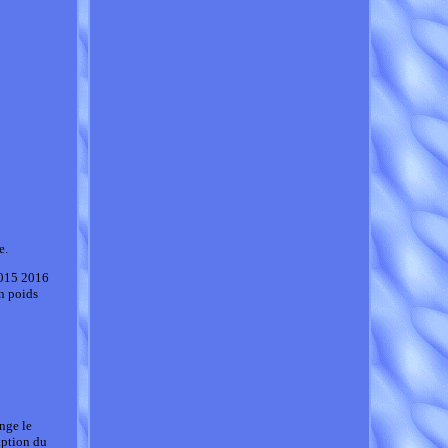
e.
015 2016
n poids
ge le
iption du