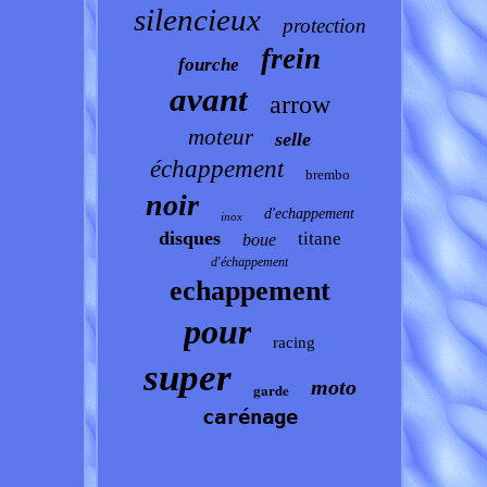
silencieux
protection
frein
fourche
avant
arrow
moteur
selle
échappement
brembo
noir
d'echappement
inox
disques
titane
boue
d'échappement
echappement
pour
racing
super
moto
garde
carénage