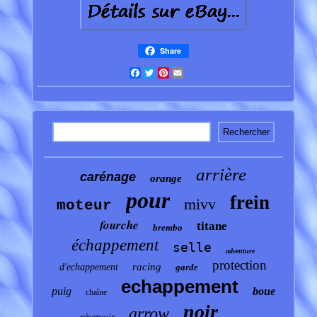
Share
Facebook
Twitter
Pinterest
Email
arrière
carénage
orange
pour
frein
mivv
moteur
fourche
titane
brembo
échappement
selle
adventure
protection
racing
d'echappement
garde
echappement
puig
boue
chaîne
noir
arrow