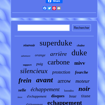
Share
Facebook
Twitter
Pinterest
Email
superduke
réservoir
chaîne
duke
arrière
orange
adventure
carbone
mivv
puig
support
silencieux
protection
fourche
avant
frein
arrow
moteur
noir
échappement
selle
brembo
disques
titane
boue
d'echappement
inox
echappement
d'échappement