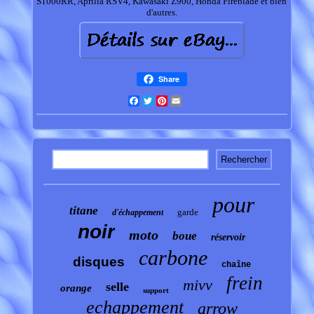
S1000RR, Aprilia RSV4, Kawasaki Z900, Honda Fireblade et bien
d'autres.
Share
Facebook
Twitter
Pinterest
Email
pour
titane
garde
d'échappement
noir
moto
boue
réservoir
carbone
disques
chaîne
frein
mivv
selle
orange
support
echappement
arrow