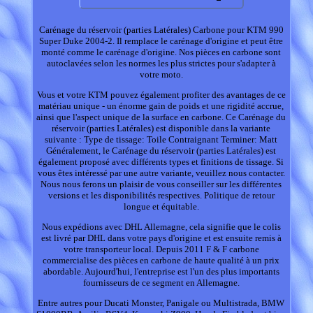
Carénage du réservoir (parties Latérales) Carbone pour KTM 990
Super Duke 2004-2. Il remplace le carénage d'origine et peut être
monté comme le carénage d'origine. Nos pièces en carbone sont
autoclavées selon les normes les plus strictes pour s'adapter à
votre moto.
Vous et votre KTM pouvez également profiter des avantages de ce
matériau unique - un énorme gain de poids et une rigidité accrue,
ainsi que l'aspect unique de la surface en carbone. Ce Carénage du
réservoir (parties Latérales) est disponible dans la variante
suivante : Type de tissage: Toile Contraignant Terminer: Matt
Généralement, le Carénage du réservoir (parties Latérales) est
également proposé avec différents types et finitions de tissage. Si
vous êtes intéressé par une autre variante, veuillez nous contacter.
Nous nous ferons un plaisir de vous conseiller sur les différentes
versions et les disponibilités respectives. Politique de retour
longue et équitable.
Nous expédions avec DHL Allemagne, cela signifie que le colis
est livré par DHL dans votre pays d'origine et est ensuite remis à
votre transporteur local. Depuis 2011 F & F carbone
commercialise des pièces en carbone de haute qualité à un prix
abordable. Aujourd'hui, l'entreprise est l'un des plus importants
fournisseurs de ce segment en Allemagne.
Entre autres pour Ducati Monster, Panigale ou Multistrada, BMW