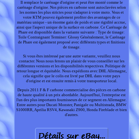
Il remplace le carénage d'origine et peut être monté comme le
carénage d'origine. Nos pièces en carbone sont autoclavées selon
les normes les plus strictes pour s'adapter à votre moto. Vous et
votre KTM pouvez également profiter des avantages de ce
matériau unique - un énorme gain de poids et une rigidité accrue,
ainsi que l'aspect unique de la surface en carbone. Ce Carénage de
Phare est disponible dans la variante suivante : Type de tissage:
Toile Contraignant Terminer: Glossy Généralement, le Carénage
de Phare est également proposé avec différents types et finitions
de tissage.
Si vous êtes intéressé par une autre variante, veuillez nous
contacter. Nous nous ferons un plaisir de vous conseiller sur les
différentes versions et les disponibilités respectives. Politique de
retour longue et équitable. Nous expédions avec DHL Allemagne,
cela signifie que le colis est livré par DHL dans votre pays
d'origine et est ensuite remis à votre transporteur local.
Depuis 2011 F & F carbone commercialise des pièces en carbone
de haute qualité à un prix abordable. Aujourd'hui, l'entreprise est
l'un des plus importants fournisseurs de ce segment en Allemagne.
Entre autres pour Ducati Monster, Panigale ou Multistrada, BMW
S1000RR, Aprilia RSV4, Kawasaki Z900, Honda Fireblade et bien
d'autres.