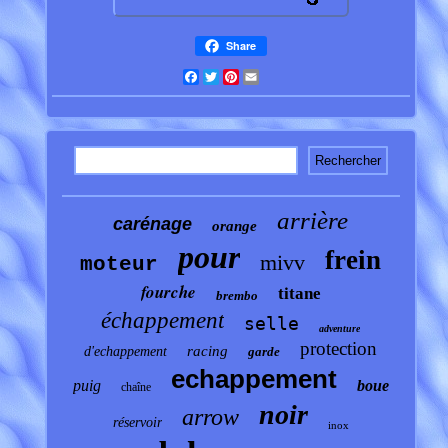
Share
Facebook
Twitter
Pinterest
Email
arrière
carénage
orange
pour
frein
mivv
moteur
fourche
titane
brembo
échappement
selle
adventure
protection
racing
d'echappement
garde
echappement
puig
boue
chaîne
noir
arrow
réservoir
inox