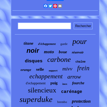
Facebook
Twitter
Pinterest
Email
pour
titane
garde
d'échappement
noir
moto
boue
réservoir
carbone
disques
chaîne
frein
mivv
selle
orange
support
echappement
arrow
puig
fourche
d'echappement
inox
silencieux
carénage
superduke
protection
brembo