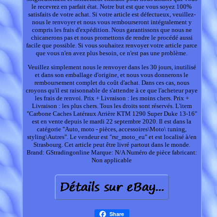
le recevrez en parfait état. Notre but est que vous soyez 100%
satisfaits de votre achat. Si votre article est défectueux, veuillez-
nous le renvoyer et nous vous rembourseront intégralement y
compris les frais d'expédition. Nous garantissons que nous ne
chicanerons pas et nous promettons de rendre le procédé aussi
facile que possible. Si vous souhaitez renvoyer votre article parce
que vous n'en avez plus besoin, ce n'est pas une problème.
Veuillez simplement nous le renvoyer dans les 30 jours, inutilisé
et dans son emballage d'origine, et nous vous donnerons le
remboursement complet du coût d'achat. Dans ces cas, nous
croyons qu'il est raisonnable de s'attendre à ce que l'acheteur paye
les frais de renvoi. Prix + Livraison : les moins chers. Prix +
Livraison : les plus chers. Tous les droits sont réservés. L'item
"Carbone Caches Latéraux Arrière KTM 1290 Super Duke 13-16"
est en vente depuis le mardi 22 septembre 2020. Il est dans la
catégorie "Auto, moto - pièces, accessoires\Moto\ tuning,
styling\Autres". Le vendeur est "rsr_moto_eu" et est localisé à/en
Strasbourg. Cet article peut être livré partout dans le monde.
Brand: GStradingonline
Marque: N/A
Numéro de pièce fabricant:
Non applicable
Share