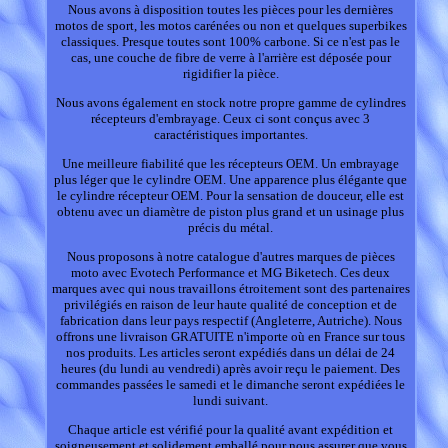
Nous avons à disposition toutes les pièces pour les dernières
motos de sport, les motos carénées ou non et quelques superbikes
classiques. Presque toutes sont 100% carbone. Si ce n'est pas le
cas, une couche de fibre de verre à l'arrière est déposée pour
rigidifier la pièce.
Nous avons également en stock notre propre gamme de cylindres
récepteurs d'embrayage. Ceux ci sont conçus avec 3
caractéristiques importantes.
Une meilleure fiabilité que les récepteurs OEM. Un embrayage
plus léger que le cylindre OEM. Une apparence plus élégante que
le cylindre récepteur OEM. Pour la sensation de douceur, elle est
obtenu avec un diamètre de piston plus grand et un usinage plus
précis du métal.
Nous proposons à notre catalogue d'autres marques de pièces
moto avec Evotech Performance et MG Biketech. Ces deux
marques avec qui nous travaillons étroitement sont des partenaires
privilégiés en raison de leur haute qualité de conception et de
fabrication dans leur pays respectif (Angleterre, Autriche). Nous
offrons une livraison GRATUITE n'importe où en France sur tous
nos produits. Les articles seront expédiés dans un délai de 24
heures (du lundi au vendredi) après avoir reçu le paiement. Des
commandes passées le samedi et le dimanche seront expédiées le
lundi suivant.
Chaque article est vérifié pour la qualité avant expédition et
soigneusement et solidement emballé pour nous assurer que vous