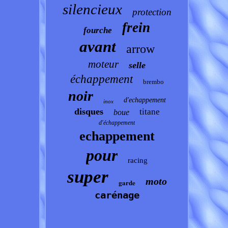
silencieux
protection
frein
fourche
avant
arrow
moteur
selle
échappement
brembo
noir
d'echappement
inox
disques
titane
boue
d'échappement
echappement
pour
racing
super
moto
garde
carénage