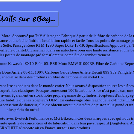
Moto. Approuvé par TüV Allemagne Fabriqué à partir de la fibre de carbone de la 
nce et une belle finition Installation rapide et facile Tous les points de montage pr
s Selle, Passage Roue KTM 1290 Super Duke 13-19. Spécifications Approuvé par
meilleure qualitéDurcissement dans un autoclave pour une haute résistance et une be
us les points de montage pré-forésGarantie complète de remboursement.
rbone Kawasaki ZX10-R 04-05. RSR Moto BMW S1000RR Fibre de Carbone Repose
oue Arrière 08-11. 100% Carbone Garde Boue Arrière Ducati 899 959 Panigale
, spécialisé dans des produits en fibre de carbone et en métal CNC.
nt être expédiées dans le monde entier. Nous avons à disposition toutes les pièces
superbikes classiques. Presque toutes sont 100% carbone. Si ce n'est pas le cas, un
 Nous avons également en stock notre propre gamme de cylindres récepteurs d'embrayag
eure fiabilité que les récepteurs OEM. Un embrayage plus léger que le cylindre OE
a sensation de douceur, elle est obtenu avec un diamètre de piston plus grand et un
plus précis du métal.
moto avec Evotech Performance et MG Biketech. Ces deux marques avec qui nous tr
haute qualité de conception et de fabrication dans leur pays respectif (Angleterre, Au
 GRATUITE n'importe où en France sur tous nos produits.