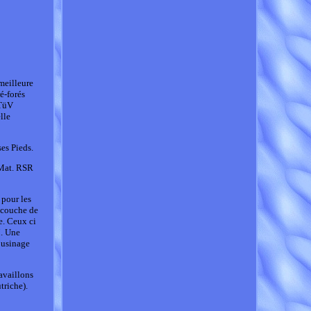
meilleure
é-forés
 TüV
lle
s Pieds.
 Mat. RSR
 pour les
e couche de
e. Ceux ci
M. Une
 usinage
availlons
triche).