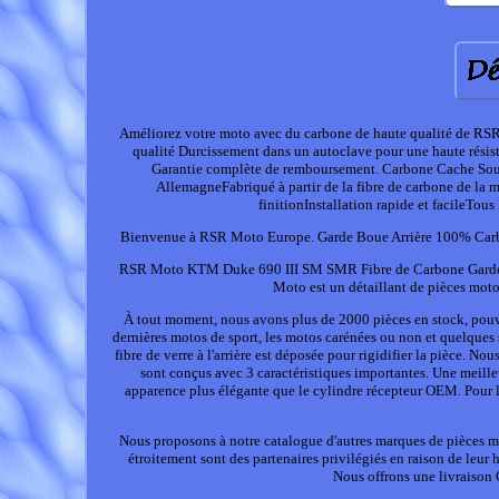
Améliorez votre moto avec du carbone de haute qualité de RSR 
qualité Durcissement dans un autoclave pour une haute résista
Garantie complète de remboursement. Carbone Cache Sou
AllemagneFabriqué à partir de la fibre de carbone de la 
finitionInstallation rapide et facileTo
Bienvenue à RSR Moto Europe. Garde Boue Arrière 100% Ca
RSR Moto KTM Duke 690 III SM SMR Fibre de Carbone Garde B
Moto est un détaillant de pièces moto
À tout moment, nous avons plus de 2000 pièces en stock, pouva
dernières motos de sport, les motos carénées ou non et quelques 
fibre de verre à l'arrière est déposée pour rigidifier la pièce.
sont conçus avec 3 caractéristiques importantes. Une meill
apparence plus élégante que le cylindre récepteur OEM. Pour l
Nous proposons à notre catalogue d'autres marques de pièces 
étroitement sont des partenaires privilégiés en raison de leur 
Nous offrons une livraison