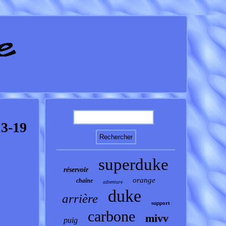
3-19
superduke
réservoir
orange
chaîne
adventure
duke
arrière
support
carbone
mivv
puig