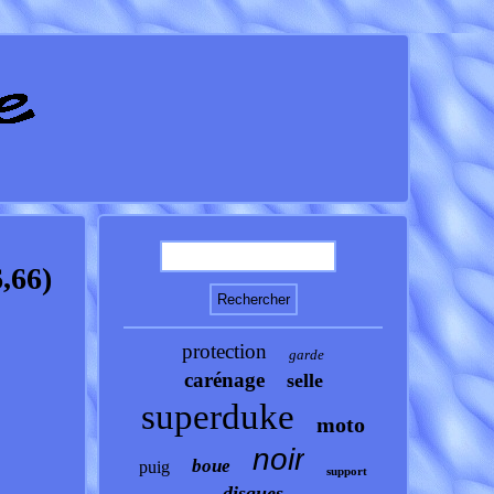
,66)
protection
garde
carénage
selle
superduke
moto
noir
boue
puig
support
disques