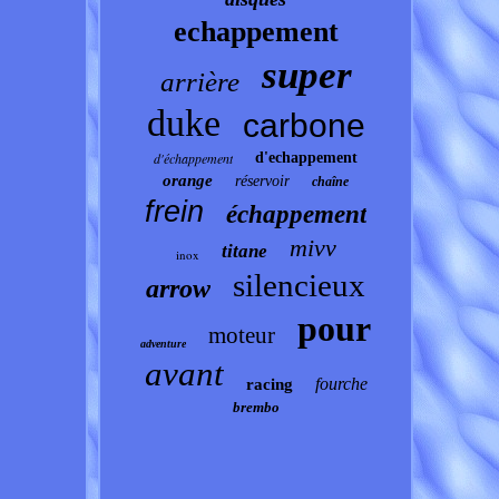
echappement
super
arrière
duke
carbone
d'échappement
d'echappement
orange
réservoir
chaîne
frein
échappement
mivv
titane
inox
silencieux
arrow
pour
moteur
adventure
avant
fourche
racing
brembo