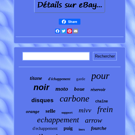
Share
Facebook
Twitter
Pinterest
Email
pour
titane
garde
d'échappement
noir
moto
boue
réservoir
carbone
disques
chaîne
frein
mivv
selle
orange
support
echappement
arrow
puig
fourche
d'echappement
inox