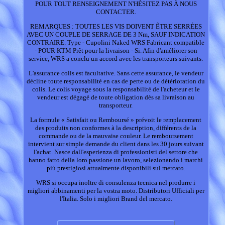
POUR TOUT RENSEIGNEMENT N'HÉSITEZ PAS À NOUS
CONTACTER.
REMARQUES : TOUTES LES VIS DOIVENT ÊTRE SERRÉES
AVEC UN COUPLE DE SERRAGE DE 3 Nm, SAUF INDICATION
CONTRAIRE. Type - Cupolini Naked WRS Fabricant compatible
- POUR KTM Prêt pour la livraison - Si. Afin d'améliorer son
service, WRS a conclu un accord avec les transporteurs suivants.
L'assurance colis est facultative. Sans cette assurance, le vendeur
décline toute responsabilité en cas de perte ou de détérioration du
colis. Le colis voyage sous la responsabilité de l'acheteur et le
vendeur est dégagé de toute obligation dès sa livraison au
transporteur.
La formule « Satisfait ou Remboursé » prévoit le remplacement
des produits non conformes à la description, différents de la
commande ou de la mauvaise couleur. Le remboursement
intervient sur simple demande du client dans les 30 jours suivant
l'achat. Nasce dall'esperienza di professionisti del settore che
hanno fatto della loro passione un lavoro, selezionando i marchi
più prestigiosi attualmente disponibili sul mercato.
WRS si occupa inoltre di consulenza tecnica nel produrre i
migliori abbinamenti per la vostra moto. Distributori Ufficiali per
l'Italia. Solo i migliori Brand del mercato.