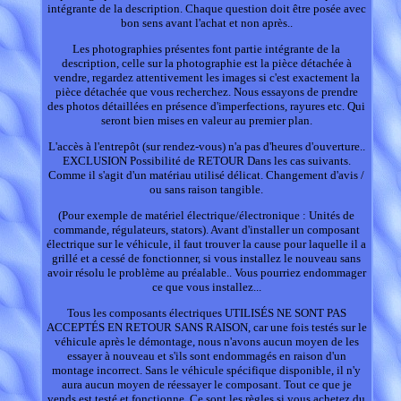
intégrante de la description. Chaque question doit être posée avec
bon sens avant l'achat et non après..
Les photographies présentes font partie intégrante de la
description, celle sur la photographie est la pièce détachée à
vendre, regardez attentivement les images si c'est exactement la
pièce détachée que vous recherchez. Nous essayons de prendre
des photos détaillées en présence d'imperfections, rayures etc. Qui
seront bien mises en valeur au premier plan.
L'accès à l'entrepôt (sur rendez-vous) n'a pas d'heures d'ouverture..
EXCLUSION Possibilité de RETOUR Dans les cas suivants.
Comme il s'agit d'un matériau utilisé délicat. Changement d'avis /
ou sans raison tangible.
(Pour exemple de matériel électrique/électronique : Unités de
commande, régulateurs, stators). Avant d'installer un composant
électrique sur le véhicule, il faut trouver la cause pour laquelle il a
grillé et a cessé de fonctionner, si vous installez le nouveau sans
avoir résolu le problème au préalable.. Vous pourriez endommager
ce que vous installez...
Tous les composants électriques UTILISÉS NE SONT PAS
ACCEPTÉS EN RETOUR SANS RAISON, car une fois testés sur le
véhicule après le démontage, nous n'avons aucun moyen de les
essayer à nouveau et s'ils sont endommagés en raison d'un
montage incorrect. Sans le véhicule spécifique disponible, il n'y
aura aucun moyen de réessayer le composant. Tout ce que je
vends est testé et fonctionne. Ce sont les règles si vous achetez du