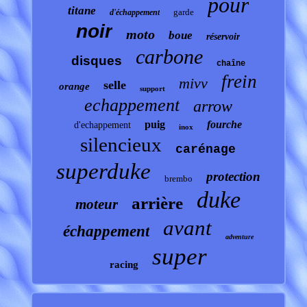
pour
titane
garde
d'échappement
noir
moto
boue
réservoir
carbone
disques
chaîne
frein
mivv
selle
orange
support
echappement
arrow
puig
fourche
d'echappement
inox
silencieux
carénage
superduke
protection
brembo
duke
arrière
moteur
avant
échappement
adventure
super
racing