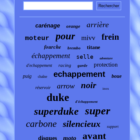
arrière
carénage
orange
pour
frein
mivv
moteur
fourche
titane
brembo
échappement
selle
adventure
protection
racing
d'echappement
garde
echappement
puig
boue
chaîne
noir
arrow
réservoir
inox
duke
d'échappement
super
superduke
carbone
silencieux
support
avant
moto
disques