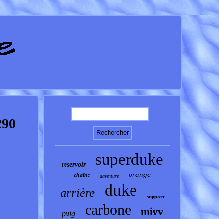
90
superduke
réservoir
orange
chaîne
adventure
duke
arrière
support
carbone
mivv
puig