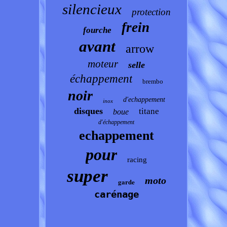
silencieux
protection
frein
fourche
avant
arrow
moteur
selle
échappement
brembo
noir
d'echappement
inox
disques
titane
boue
d'échappement
echappement
pour
racing
super
moto
garde
carénage