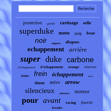
protection
carénage
selle
garde
superduke
moto
boue
puig
noir
disques
support
echappement
arrière
super
duke
carbone
orange
d'échappement
d'echappement
réservoir
frein
échappement
chaîne
inox
arrow
mivv
titane
silencieux
moteur
adventure
pour
avant
fourche
racing
brembo