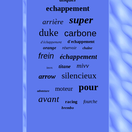
echappement
super
arrière
duke
carbone
d'échappement
d'echappement
orange
réservoir
chaîne
frein
échappement
mivv
titane
inox
silencieux
arrow
pour
moteur
adventure
avant
fourche
racing
brembo