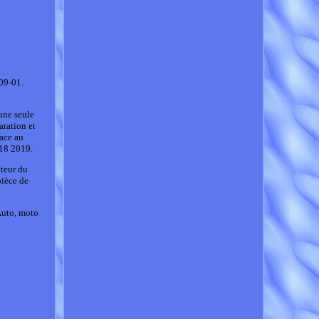
09-01.
une seule
aration et
race au
018 2019.
cteur du
pièce de
Auto, moto