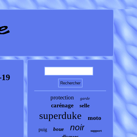
-19
protection
garde
carénage
selle
superduke
moto
noir
boue
puig
support
disques