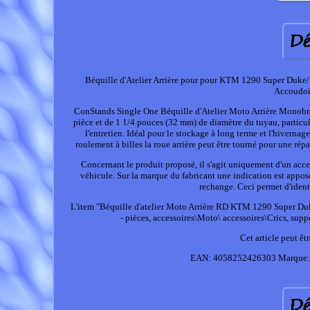
Béquille d'Atelier Arrière pour pour KTM 1290 Super Duke/
Accoudoir
ConStands Single One Béquille d'Atelier Moto Arrière Monobras
pièce et de 1 1/4 pouces (32 mm) de diamètre du tuyau, particuliè
l'entretien. Idéal pour le stockage à long terme et l'hiverna
roulement à billes la roue arrière peut être tourné pour une 
Concernant le produit proposé, il s'agit uniquement d'un acce
véhicule. Sur la marque du fabricant une indication est appos
rechange. Ceci permet d'identi
L'item "Béquille d'atelier Moto Arrière RD KTM 1290 Super Duke/
- pièces, accessoires\Moto\ accessoires\Crics, supp
Cet article peut ê
EAN: 4058252426303
Marque: