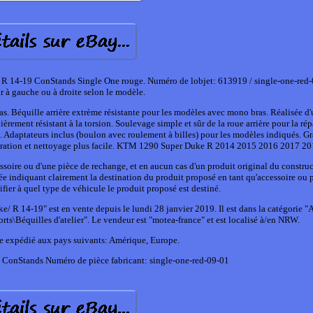
 R 14-19 ConStands Single One rouge. Numéro de lobjet: 613919 / single-one-red-
 à gauche ou à droite selon le modèle.
. Béquille arrière extrème résistante pour les modèles avec mono bras. Réalisée d'
rement résistant à la torsion. Soulevage simple et sûr de la roue arrière pour la rép
ge. Adaptateurs inclus (boulon avec roulement à billes) pour les modèles indiqués. G
réparation et nettoyage plus facile. KTM 1290 Super Duke R 2014 2015 2016 2017 2
ssoire ou d'une pièce de rechange, et en aucun cas d'un produit original du constru
ée indiquant clairement la destination du produit proposé en tant qu'accessoire ou 
fier à quel type de véhicule le produit proposé est destiné.
 R 14-19" est en vente depuis le lundi 28 janvier 2019. Il est dans la catégorie "
orts\Béquilles d'atelier". Le vendeur est "motea-france" et est localisé à/en NRW.
tre expédié aux pays suivants: Amérique, Europe.
 ConStands
Numéro de pièce fabricant: single-one-red-09-01