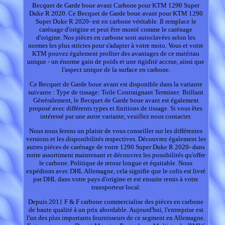
Becquet de Garde boue avant Carbone pour KTM 1290 Super
Duke R 2020. Ce Becquet de Garde boue avant pour KTM 1290
Super Duke R 2020- est en carbone véritable. Il remplace le
carénage d'origine et peut être monté comme le carénage
d'origine. Nos pièces en carbone sont autoclavées selon les
normes les plus strictes pour s'adapter à votre moto. Vous et votre
KTM pouvez également profiter des avantages de ce matériau
unique - un énorme gain de poids et une rigidité accrue, ainsi que
l'aspect unique de la surface en carbone.
Ce Becquet de Garde boue avant est disponible dans la variante
suivante : Type de tissage: Toile Contraignant Terminer: Brillant
Généralement, le Becquet de Garde boue avant est également
proposé avec différents types et finitions de tissage. Si vous êtes
intéressé par une autre variante, veuillez nous contacter.
Nous nous ferons un plaisir de vous conseiller sur les différentes
versions et les disponibilités respectives. Découvrez également les
autres pièces de carénage de votre 1290 Super Duke R 2020- dans
notre assortiment maintenant et découvrez les possibilités qu'offre
le carbone. Politique de retour longue et équitable. Nous
expédions avec DHL Allemagne, cela signifie que le colis est livré
par DHL dans votre pays d'origine et est ensuite remis à votre
transporteur local.
Depuis 2011 F & F carbone commercialise des pièces en carbone
de haute qualité à un prix abordable. Aujourd'hui, l'entreprise est
l'un des plus importants fournisseurs de ce segment en Allemagne.