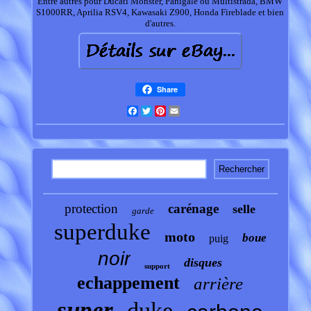
Entre autres pour Ducati Monster, Panigale ou Multistrada, BMW
S1000RR, Aprilia RSV4, Kawasaki Z900, Honda Fireblade et bien
d'autres.
Share
Facebook
Twitter
Pinterest
Email
protection
carénage
selle
garde
superduke
moto
boue
puig
noir
disques
support
echappement
arrière
super
duke