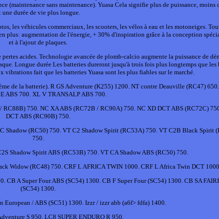
nce (maintenance sans maintenance). Yuasa Cela signifie plus de puissance, moins d
t une durée de vie plus longue.
otos, les véhicules commerciaux, les scooters, les vélos à eau et les motoneiges. Tou
en plus: augmentation de l'énergie, + 30% d'inspiration grâce à la conception spécia
et à l'ajout de plaques.
de pertes acides. Technologie avancée de plomb-calcio augmente la puissance de dé
aque. Longue durée Les batteries dureront jusqu'à trois fois plus longtemps que les 
 vibrations fait que les batteries Yuasa sont les plus fiables sur le marché.
 thème de la batterie). R GS Adventure (K255) 1200. NT contre Deauville (RC47) 650
 ABS 700. XL V TRANSALP ABS 700.
/ RC88B) 750. NC XA ABS (RC72B / RC90A) 750. NC XD DCT ABS (RC72C) 75
DCT ABS (RC90B) 750.
C Shadow (RC50) 750. VT C2 Shadow Spirit (RC53A) 750. VT C2B Black Spirit 
750.
C2S Shadow Spirit ABS (RC53B) 750. VT CA Shadow ABS (RC50) 750.
ck Widow (RC48) 750. CRF L AFRICA TWIN 1000. CRF L Africa Twin DCT 1000
B A Super Four ABS (SC54) 1300. CB F Super Four (SC54) 1300. CB SA FAI
(SC54) 1300.
 European / ABS (SC51) 1300. Izzr / izzr abb (a6f> fdfa) 1400.
 Adventure S 950. LC8 SUPER ENDURO R 950.