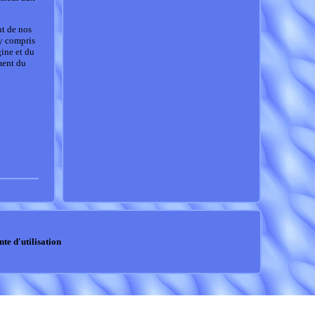
nt de nos
(y compris
gine et du
ment du
nte d'utilisation