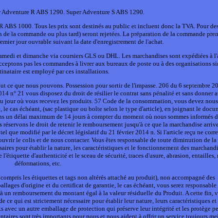
r Adventure R ABS 1290. Super Adventure S ABS 1290.
S 1000. Tous les prix sont destinés au public et incluent donc la TVA. Pour des
in de la commande ou plus tard) seront rejetées. La préparation de la commande pre
emier jour ouvrable suivant la date d'enregistrement de l'achat.
s samedi et dimanche via coursiers GLS ou DHL. Les marchandises sont expédiées à l'
ceptons pas les commandes à livrer aux bureaux de poste ou à des organisations sim
stinataire est employé par ces installations.
 tout ce que nous pouvons. Possession pour sortir de l'impasse. 206 du 6 septembre 
014 n° 21 vous disposez du droit de résilier le contrat sans pénalité et sans donner 
 du jour où vous recevez les produits. 57 Code de la consommation, vous devez nou
e, le cas échéant, (sac plastique ou boîte selon le type d'article), en joignant le doc
sé dans un délai maximum de 14 jours à compter du moment où nous sommes informés d
us réservons le droit de retenir le remboursement jusqu'à ce que la marchandise arrive
l que modifié par le décret législatif du 21 février 2014 n. Si l'article reçu ne cor
ir le colis et de nous contacter. Vous êtes responsable de toute diminution de la
ires pour établir la nature, les caractéristiques et le fonctionnement des marchandi
tiquette d'authenticité et le sceau de sécurité, traces d'usure, abrasion, entailles, 
déformations, etc.
y compris les étiquettes et tags non altérés attaché au produit), non accompagné des
llages d'origine et du certificat de garantie, le cas échéant, vous serez responsable 
 à un remboursement du montant égal à la valeur résiduelle du Produit. A cette fin, 
ce qui est strictement nécessaire pour établir leur nature, leurs caractéristiques et 
s avec un autre emballage de protection qui préserve leur intégrité et les protège p
ntaires sont très importants pour nous et nous aident à offrir un service toujours me