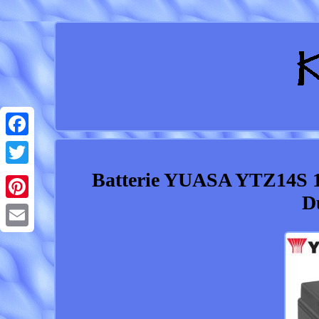
Facebook
Batterie YUASA YTZ14S 1
Twitter
D
Pinterest
Email