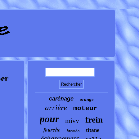
er
carénage
orange
arrière
moteur
pour
frein
mivv
fourche
titane
brembo
échappement