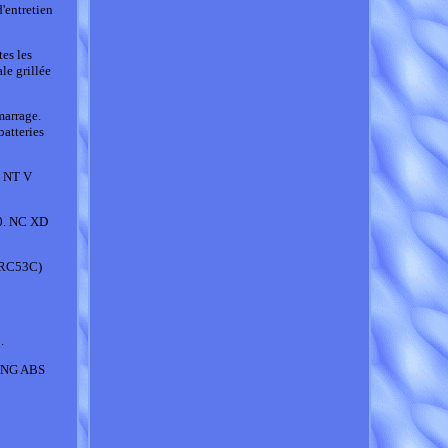
'entretien
tes les
le grillée
marrage.
batteries
. NT V
0. NC XD
(RC53C)
.
RING ABS