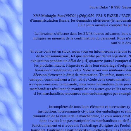
Super Duke / R 990. Supe
XVS Midnight Star (VN021) (26p) 950. FZ1-S FAZER / FAZER AB
d'immatriculation fiscale, les demandes ultérieures (le lendema
1 à 2 jours ouvrés à compter du pr
La livraison s'effectue dans les 24/48 heures suivantes, hor
indiquée au moment de la confirmation du paiement. Nous n'ac
sauf si le de
Si votre colis est en stock, nous vous en informerons et ferons
de la consommation), tel que modifié par décret législatif. 2
explication pendant un délai de (14) quatorze jours à compter
les produits intacts, étiquetés et dans leur emballage d'origin
livraison à l'intérieur du colis. Votre retour sera rembour
décision d'exercer le droit de rétractation. Toutefois, nous no
entrepôt, conformément à l'art. 56 du Code de la consommation, te
à ce que vous avez commandé, nous vous demandons de ne pas ouvr
marchandises résultant de manipulations autres que celles nécessa
si les marchandises retournées sont endommagées par exemple l'é
, incomplètes de tous leurs éléments et accessoires (
instructions/notes/manuels ci-joints, des emballages et emba
diminution de la valeur de la marchandise, et vous aurez droit
donc invités à ne pas manipuler les marchandises au-delà de 
fonctionnement et à recouvrir l'emballage d'origine des Produit
transport. Également à partir d'écrits ou d'étiquettes. Les comme