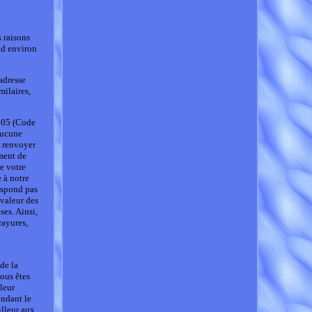
 raisons
nd environ
adresse
ilaires,
2005 (Code
aucune
s renvoyer
ument de
e votre
 à notre
respond pas
 valeur des
ses. Ainsi,
rayures,
de la
vous êtes
leur
endant le
illeur aux