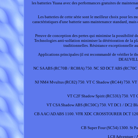
les batteries Yuasa avec des performances gratuites de maintena
e
Les batteries de cette série sont le meilleur choix pour les m
caractéristiques d'une batterie sans maintenance standard, mais 
Preuve de conception des pertes qui minimise la possibilité 
Technologies anti-solfation minimiser la détérioration de la pl
traditionnelles. Résistance exceptionnelle aux
Applications principales (il est recommandé de vérifier le
DEAUVILLE
NC SA ABS (RC70B / RC88A) 750. NC SD DCT ABS (RC70C 
NJ NM4 Mvultus (RC82) 750. VT C Shadow (RC44) 750. VT 
VT C2F Shadow Spirit (RC53U) 750. VT 
VT CSA Shadow ABS (RC50C) 750. VT DC1 / DC2 Bla
CB A AC/AD ABS 1100. VFR XDC CROSSTOURER DCT 1200. C
CB Super Four (SC54) 1300. St Pan
LC8 Adventure /