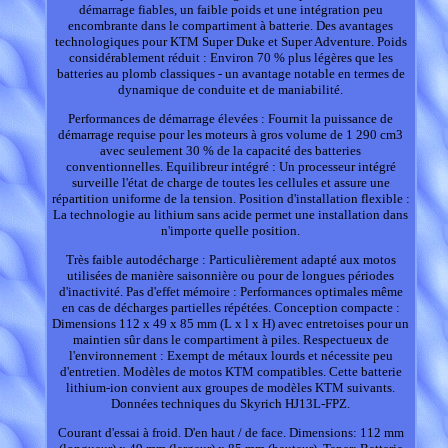
démarrage fiables, un faible poids et une intégration peu
encombrante dans le compartiment à batterie. Des avantages
technologiques pour KTM Super Duke et Super Adventure. Poids
considérablement réduit : Environ 70 % plus légères que les
batteries au plomb classiques - un avantage notable en termes de
dynamique de conduite et de maniabilité.
Performances de démarrage élevées : Fournit la puissance de
démarrage requise pour les moteurs à gros volume de 1 290 cm3
avec seulement 30 % de la capacité des batteries
conventionnelles. Equilibreur intégré : Un processeur intégré
surveille l'état de charge de toutes les cellules et assure une
répartition uniforme de la tension. Position d'installation flexible :
La technologie au lithium sans acide permet une installation dans
n'importe quelle position.
Très faible autodécharge : Particulièrement adapté aux motos
utilisées de manière saisonnière ou pour de longues périodes
d'inactivité. Pas d'effet mémoire : Performances optimales même
en cas de décharges partielles répétées. Conception compacte :
Dimensions 112 x 49 x 85 mm (L x l x H) avec entretoises pour un
maintien sûr dans le compartiment à piles. Respectueux de
l'environnement : Exempt de métaux lourds et nécessite peu
d'entretien. Modèles de motos KTM compatibles. Cette batterie
lithium-ion convient aux groupes de modèles KTM suivants.
Données techniques du Skyrich HJ13L-FPZ.
Courant d'essai à froid. D'en haut / de face. Dimensions: 112 mm