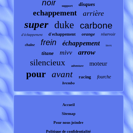
noir
disques
support
echappement
arrière
super
duke
carbone
orange
d'échappement
d'echappement
réservoir
frein
échappement
chaîne
inox
arrow
mivv
titane
silencieux
moteur
adventure
pour
avant
fourche
racing
brembo
Accueil
Sitemap
Pour nous joindre
Politique de confidentialité