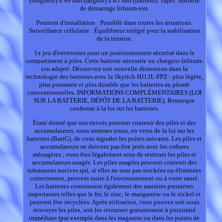
(longueur) x 49 mm (largeur) x 85 mm (hauteur). Taper: Batterie
de démarrage lithium-ion.
Position d'installation : Possible dans toutes les situations.
Surveillance cellulaire : Équilibreur intégré pour la stabilisation
de la tension.
1x jeu d'entretoises pour un positionnement sécurisé dans le
compartiment à piles. Cette batterie nécessite un chargeur lithium-
ion adapté. Découvrez une nouvelle dimension dans la
technologie des batteries avec la Skyrich HJ13L-FPZ - plus légère,
plus puissante et plus durable que les batteries au plomb
conventionnelles. INFORMATIONS COMPLÉMENTAIRES (LOI
SUR LA BATTERIE, DÉPÔT DE LA BATTERIE). Remarque
conforme à la loi sur les batteries.
Étant donné que nos envois peuvent contenir des piles et des
accumulateurs, nous sommes tenus, en vertu de la loi sur les
batteries (BattG), de vous signaler les points suivants. Les piles et
accumulateurs ne doivent pas être jetés avec les ordures
ménagères ; vous êtes légalement tenu de restituer les piles et
accumulateurs usagés. Les piles usagées peuvent contenir des
substances nocives qui, si elles ne sont pas stockées ou éliminées
correctement, peuvent nuire à l'environnement ou à votre santé.
Les batteries contiennent également des matières premières
importantes telles que le fer, le zinc, le manganèse ou le nickel et
peuvent être recyclées. Après utilisation, vous pouvez soit nous
renvoyer les piles, soit les retourner gratuitement à proximité
immédiate (par exemple dans les magasins ou dans les points de