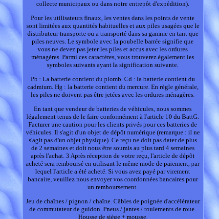
collecte municipaux ou dans notre entrepôt d'expédition).
Pour les utilisateurs finaux, les ventes dans les points de vente
sont limitées aux quantités habituelles et aux piles usagées que le
distributeur transporte ou a transporté dans sa gamme en tant que
piles neuves. Le symbole avec la poubelle barrée signifie que
vous ne devez pas jeter les piles et accus avec les ordures
ménagères. Parmi ces caractères, vous trouverez également les
symboles suivants ayant la signification suivante.
Pb : La batterie contient du plomb. Cd : la batterie contient du
cadmium. Hg : la batterie contient du mercure. En règle générale,
les piles ne doivent pas être jetées avec les ordures ménagères.
En tant que vendeur de batteries de véhicules, nous sommes
légalement tenus de le faire conformément à l'article 10 du BattG.
Facturer une caution pour les clients privés pour ces batteries de
véhicules. Il s'agit d'un objet de dépôt numérique (remarque : il ne
s'agit pas d'un objet physique). Ce reçu ne doit pas dater de plus
de 2 semaines et doit nous être soumis au plus tard 4 semaines
après l'achat. 3 Après réception de votre reçu, l'article de dépôt
acheté sera remboursé en utilisant le même mode de paiement, par
lequel l'article a été acheté. Si vous avez payé par virement
bancaire, veuillez nous envoyer vos coordonnées bancaires pour
un remboursement.
Jeu de chaînes / pignon / chaîne. Câbles de poignée d'accélérateur
de commutateur de guidon. Pneus / jantes / roulements de roue.
Housse de siège + mousse.