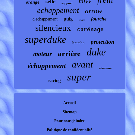
frein
mivv
selle
orange
support
echappement
arrow
puig
fourche
d'echappement
inox
silencieux
carénage
superduke
protection
brembo
duke
arrière
moteur
avant
échappement
adventure
super
racing
Accueil
Sitemap
Pour nous joindre
Politique de confidentialité