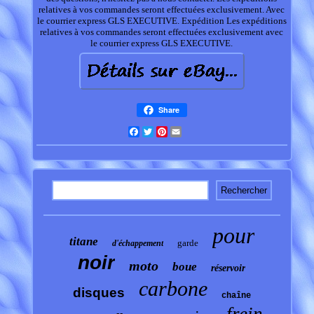
relatives à vos commandes seront effectuées exclusivement. Avec
le courrier express GLS EXECUTIVE. Expédition Les expéditions
relatives à vos commandes seront effectuées exclusivement avec
le courrier express GLS EXECUTIVE.
Share
Facebook
Twitter
Pinterest
Email
pour
titane
garde
d'échappement
noir
moto
boue
réservoir
carbone
disques
chaîne