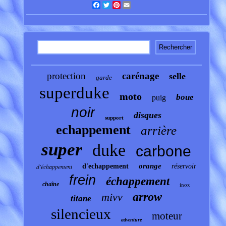
Facebook
Twitter
Pinterest
Email
protection
carénage
selle
garde
superduke
moto
boue
puig
noir
disques
support
echappement
arrière
super
duke
carbone
orange
d'échappement
d'echappement
réservoir
frein
échappement
chaîne
inox
arrow
mivv
titane
silencieux
moteur
adventure