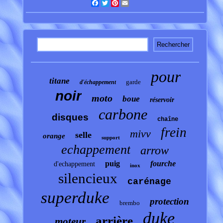
Facebook
Twitter
Pinterest
Email
pour
titane
garde
d'échappement
noir
moto
boue
réservoir
carbone
disques
chaîne
frein
mivv
selle
orange
support
echappement
arrow
puig
fourche
d'echappement
inox
silencieux
carénage
superduke
protection
brembo
duke
arrière
moteur