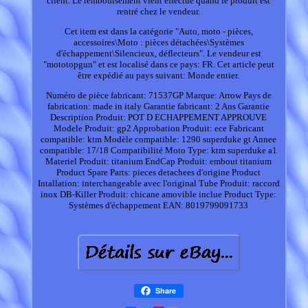
client. Le remboursement vient effectué quand le produit est
rentré chez le vendeur.
Cet item est dans la catégorie "Auto, moto - pièces,
accessoires\Moto : pièces détachées\Systèmes
d'échappement\Silencieux, déflecteurs". Le vendeur est
"mototopgun" et est localisé dans ce pays: FR. Cet article peut
être expédié au pays suivant: Monde entier.
Numéro de pièce fabricant: 71537GP
Marque: Arrow
Pays de
fabrication: made in italy
Garantie fabricant: 2 Ans Garantie
Description Produit: POT D ECHAPPEMENT APPROUVE
Modele Produit: gp2
Approbation Produit: ece
Fabricant
compatible: ktm
Modèle compatible: 1290 superduke gt
Annee
compatible: 17/18
Compatibilité Moto Type: ktm superduke a1
Materiel Produit: titanium
EndCap Produit: embout titanium
Product Spare Parts: pieces detachees d'origine
Product
Intallation: interchangeable avec l'original
Tube Produit: raccord
inox
DB-Killer Produit: chicane amovible inclue
Product Type:
Systèmes d'échappement
EAN: 8019799091733
Share