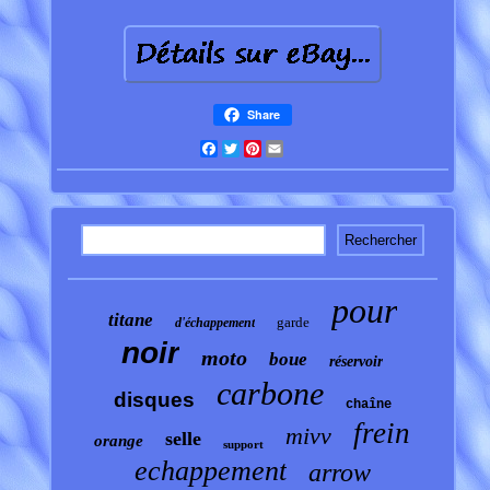
Share
Facebook
Twitter
Pinterest
Email
pour
titane
garde
d'échappement
noir
moto
boue
réservoir
carbone
disques
chaîne
frein
mivv
selle
orange
support
echappement
arrow