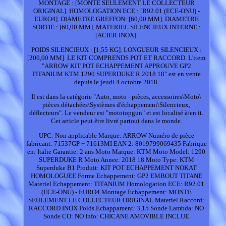
MONTAGE : [MONTE SEULEMENT LE COLLECTEUR
ORIGINAL]. HOMOLOGATION ECE : [R92.01 (ECE-ONU) -
EURO4]. DIAMETRE GREFFON: [60,00 MM]. DIAMETRE
SORTIE : [60,00 MM]. MATERIEL SILENCIEUX INTERNE :
[ACIER INOX].
POIDS SILENCIEUX : [1,55 KG]. LONGUEUR SILENCIEUX :
[200,00 MM]. LE KIT COMPRENDS POT ET RACCORD. L'item
"ARROW KIT POT ECHAPPEMENT APPROUVE GP2
TITANIUM KTM 1290 SUPERDUKE R 2018 18" est en vente
depuis le jeudi 4 octobre 2018.
Il est dans la catégorie "Auto, moto - pièces, accessoires\Moto\
pièces détachées\Systèmes d'échappement\Silencieux,
déflecteurs". Le vendeur est "mototopgun" et est localisé à/en it.
Cet article peut être livré partout dans le monde.
UPC: Non applicable
Marque: ARROW
Numéro de pièce
fabricant: 71537GP + 71613MI
EAN 2: 8019799069435
Fabrique
en: Italie
Garantie: 2 ans
Moto Marque: KTM
Moto Model: 1290
SUPERDUKE R
Moto Annee: 2018 18
Moto Type: KTM
Superduke B1
Produit: KIT POT ECHAPPEMENT NOKAT
HOMOLOGUEE
Forme Echappement: GP2 EMBOUT TITANE
Materiel Echappement: TITANIUM
Homologation ECE: R92.01
(ECE-ONU) - EURO4
Montage Echappement: MONTE
SEULEMENT LE COLLECTEUR ORIGINAL
Materiel Raccord:
RACCORD INOX
Poids Echappament: 3,15
Sonde Lambda: NO
Sonde CO: NO
Info: CHICANE AMOVIBLE INCLUE