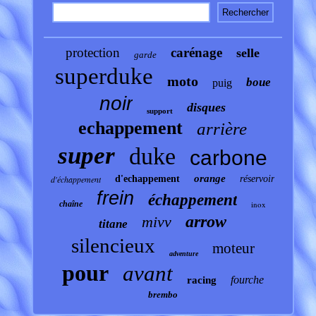
protection
carénage
selle
garde
superduke
moto
boue
puig
noir
disques
support
echappement
arrière
super
duke
carbone
orange
d'échappement
d'echappement
réservoir
frein
échappement
chaîne
inox
arrow
mivv
titane
silencieux
moteur
adventure
pour
avant
fourche
racing
brembo