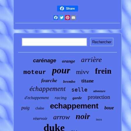
Share
Facebook
Twitter
Pinterest
Email
arrière
carénage
orange
pour
frein
mivv
moteur
fourche
titane
brembo
échappement
selle
adventure
protection
racing
d'echappement
garde
echappement
puig
boue
chaîne
noir
arrow
réservoir
inox
duke