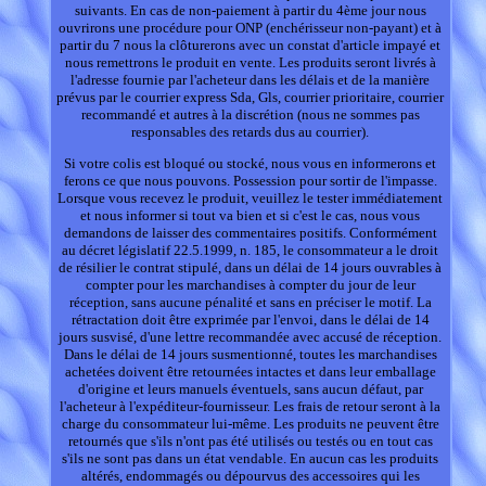
suivants. En cas de non-paiement à partir du 4ème jour nous
ouvrirons une procédure pour ONP (enchérisseur non-payant) et à
partir du 7 nous la clôturerons avec un constat d'article impayé et
nous remettrons le produit en vente. Les produits seront livrés à
l'adresse fournie par l'acheteur dans les délais et de la manière
prévus par le courrier express Sda, Gls, courrier prioritaire, courrier
recommandé et autres à la discrétion (nous ne sommes pas
responsables des retards dus au courrier).
Si votre colis est bloqué ou stocké, nous vous en informerons et
ferons ce que nous pouvons. Possession pour sortir de l'impasse.
Lorsque vous recevez le produit, veuillez le tester immédiatement
et nous informer si tout va bien et si c'est le cas, nous vous
demandons de laisser des commentaires positifs. Conformément
au décret législatif 22.5.1999, n. 185, le consommateur a le droit
de résilier le contrat stipulé, dans un délai de 14 jours ouvrables à
compter pour les marchandises à compter du jour de leur
réception, sans aucune pénalité et sans en préciser le motif. La
rétractation doit être exprimée par l'envoi, dans le délai de 14
jours susvisé, d'une lettre recommandée avec accusé de réception.
Dans le délai de 14 jours susmentionné, toutes les marchandises
achetées doivent être retournées intactes et dans leur emballage
d'origine et leurs manuels éventuels, sans aucun défaut, par
l'acheteur à l'expéditeur-fournisseur. Les frais de retour seront à la
charge du consommateur lui-même. Les produits ne peuvent être
retournés que s'ils n'ont pas été utilisés ou testés ou en tout cas
s'ils ne sont pas dans un état vendable. En aucun cas les produits
altérés, endommagés ou dépourvus des accessoires qui les