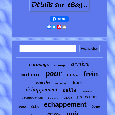
Share
Facebook
Twitter
Pinterest
Email
arrière
carénage
orange
pour
frein
mivv
moteur
fourche
titane
brembo
échappement
selle
adventure
protection
racing
d'echappement
garde
echappement
puig
boue
chaîne
noir
arrow