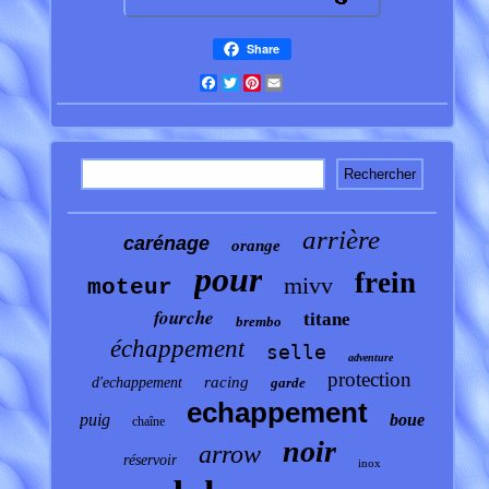
Share
Facebook
Twitter
Pinterest
Email
arrière
carénage
orange
pour
frein
mivv
moteur
fourche
titane
brembo
échappement
selle
adventure
protection
racing
d'echappement
garde
echappement
puig
boue
chaîne
noir
arrow
réservoir
inox