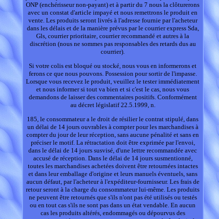
ONP (enchérisseur non-payant) et à partir du 7 nous la clôturerons
avec un constat d'article impayé et nous remettrons le produit en
vente. Les produits seront livrés à l'adresse fournie par l'acheteur
dans les délais et de la manière prévus par le courrier express Sda,
Gls, courrier prioritaire, courrier recommandé et autres à la
discrétion (nous ne sommes pas responsables des retards dus au
courrier).
Si votre colis est bloqué ou stocké, nous vous en informerons et
ferons ce que nous pouvons. Possession pour sortir de l'impasse.
Lorsque vous recevez le produit, veuillez le tester immédiatement
et nous informer si tout va bien et si c'est le cas, nous vous
demandons de laisser des commentaires positifs. Conformément
au décret législatif 22.5.1999, n.
185, le consommateur a le droit de résilier le contrat stipulé, dans
un délai de 14 jours ouvrables à compter pour les marchandises à
compter du jour de leur réception, sans aucune pénalité et sans en
préciser le motif. La rétractation doit être exprimée par l'envoi,
dans le délai de 14 jours susvisé, d'une lettre recommandée avec
accusé de réception. Dans le délai de 14 jours susmentionné,
toutes les marchandises achetées doivent être retournées intactes
et dans leur emballage d'origine et leurs manuels éventuels, sans
aucun défaut, par l'acheteur à l'expéditeur-fournisseur. Les frais de
retour seront à la charge du consommateur lui-même. Les produits
ne peuvent être retournés que s'ils n'ont pas été utilisés ou testés
ou en tout cas s'ils ne sont pas dans un état vendable. En aucun
cas les produits altérés, endommagés ou dépourvus des