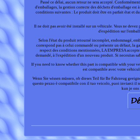
Passé ce délai, aucun retour ne sera accepté. Conformément 
d'emballages, la gestion correcte des déchets d'emballage est à
conditions suivantes : Le produit doit être en parfait état et d
Il ne doit pas avoir été installé sur un véhicule. Vous ne devez
d'expédition sur l'emball
Selon l'état du produit retourné incomplet, endommagé, embal
correspond pas à celui commandé ou présente un défaut, la gar
respect des conditions mentionnées, LA EMPRESA acceptera l
demandé, à l'expédition d'un nouveau produit. Si necesitas sab
If you need to know whether this part is compatible with your ve
est compatible avec votre véhicu
Wenn Sie wissen müssen, ob dieses Teil für Ihr Fahrzeug geeign
questo pezzo è compatibile con il tuo veicolo, puoi inviarci il 
kun je ons