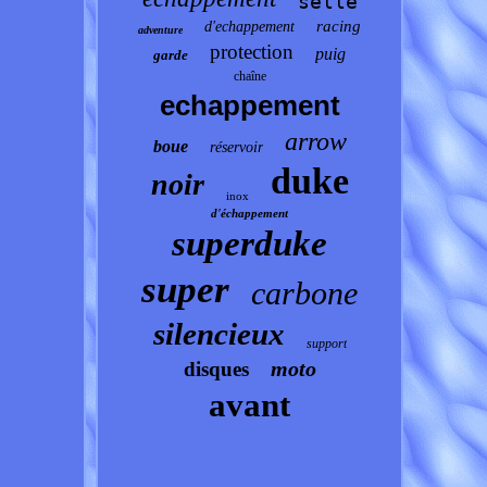
selle
racing
d'echappement
adventure
protection
puig
garde
chaîne
echappement
arrow
boue
réservoir
duke
noir
inox
d'échappement
superduke
super
carbone
silencieux
support
moto
disques
avant