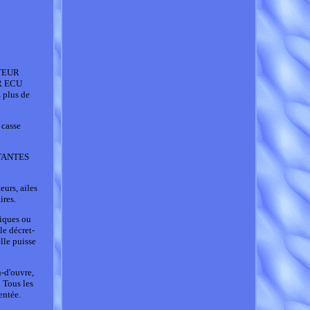
TEUR
UR ECU
 plus de
 casse
ORTANTES
eurs, ailes
ires.
niques ou
le décret-
lle puisse
n-d'ouvre,
 Tous les
entée.