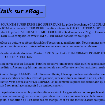
POUR KTM SUPER DUKE 1290 SUPER DUKE La pièce de rechange CALCULA
marque KTM et le modèle SUPER DUKE. La pièce démontée CALCULATEUR MOTE
icule dont la pièce CALCULATEUR MOTEUR ECU a été démontée est Negro. Trouvez
UR ECU compatibles avec KTM SUPER DUKE dans notre boutique.
èces de voiture et pièces détachées d'occasion au meilleur prix. Nous sommes une
 et garanties. Achetez en toute confiance et recevez votre commande rapidement.
Données du véhicule d'origine. Version: 1290 Super Duke R. INFORMATIONS IMP
POUR L'EXPÉDITION.
islation en vigueur en Espagne. Pour les pièces volumineuses telles que les capots, mot
xpédition. Aucune expédition internationale n'est effectuée vers les territoires insula
t à votre charge. LA EMPRESA offre à ses clients, à l'exception des centrales électro
ons spécifiées dans les livres de garantie, avec une durée minimale d'un an, selon 
arantie, vous devez avertir LA EMPRESA et lui remettre la pièce concernée afin qu'e
 soit à son remplacement, soit à un remboursement.
ur équivalente sera remis pour des pièces en stock. La garantie ne couvre pas la mai
 un mauvais montage ou un non-respect des entretiens recommandés par le fabricant.
urs, à condition qu'ils n'aient pas été manipulés et qu'une facture d'achat soit prés