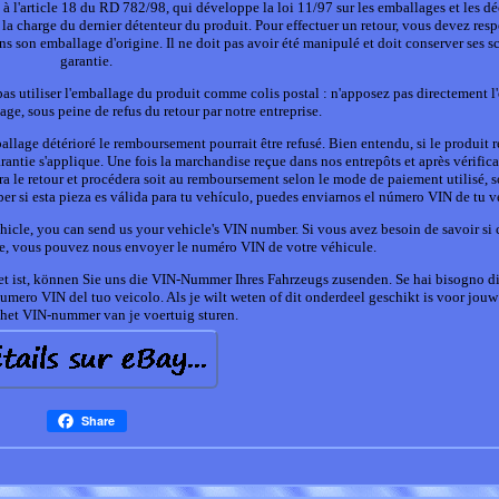
à l'article 18 du RD 782/98, qui développe la loi 11/97 sur les emballages et les dé
 la charge du dernier détenteur du produit. Pour effectuer un retour, vous devez resp
ans son emballage d'origine. Il ne doit pas avoir été manipulé et doit conserver ses s
garantie.
 pas utiliser l'emballage du produit comme colis postal : n'apposez pas directement l'
age, sous peine de refus du retour par notre entreprise.
lage détérioré le remboursement pourrait être refusé. Bien entendu, si le produit 
antie s'applique. Une fois la marchandise reçue dans nos entrepôts et après vérific
e retour et procédera soit au remboursement selon le mode de paiement utilisé, so
er si esta pieza es válida para tu vehículo, puedes enviarnos el número VIN de tu v
hicle, you can send us your vehicle's VIN number. Si vous avez besoin de savoir si 
le, vous pouvez nous envoyer le numéro VIN de votre véhicule.
et ist, können Sie uns die VIN-Nummer Ihres Fahrzeugs zusenden. Se hai bisogno di
numero VIN del tuo veicolo. Als je wilt weten of dit onderdeel geschikt is voor jouw
 het VIN-nummer van je voertuig sturen.
Share