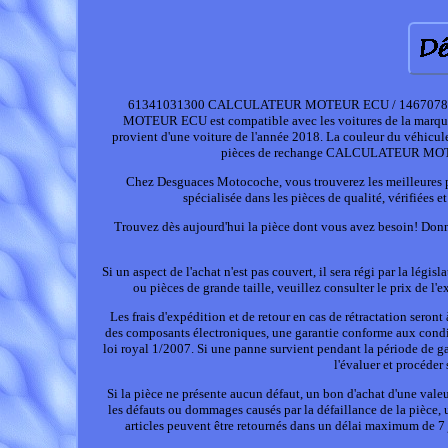
61341031300 CALCULATEUR MOTEUR ECU / 1467078 
MOTEUR ECU est compatible avec les voitures de la 
provient d'une voiture de l'année 2018. La couleur du véh
pièces de rechange CALCULATEUR MOTE
Chez Desguaces Motocoche, vous trouverez les meilleures pi
spécialisée dans les pièces de qualité, vérifiées
Trouvez dès aujourd'hui la pièce dont vous avez besoin! 
Si un aspect de l'achat n'est pas couvert, il sera régi par la lég
ou pièces de grande taille, veuillez consulter le prix de l'e
Les frais d'expédition et de retour en cas de rétractation seron
des composants électroniques, une garantie conforme aux conditi
loi royal 1/2007. Si une panne survient pendant la période de g
l'évaluer et procéder
Si la pièce ne présente aucun défaut, un bon d'achat d'une vale
les défauts ou dommages causés par la défaillance de la pièce,
articles peuvent être retournés dans un délai maximum de 7 jo