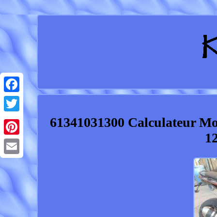
Facebook
61341031300 Calculateur Mo
Twitter
1
Pinterest
Email