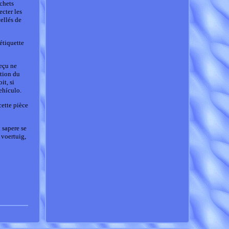
chets
ecter les
cellés de
étiquette
reçu ne
ation du
it, si
ehículo.
cette pièce
 sapere se
 voertuig,