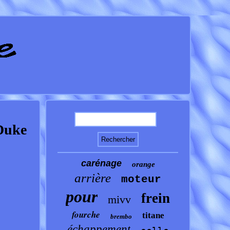
Duke
carénage
orange
arrière
moteur
pour
frein
mivv
fourche
titane
brembo
échappement