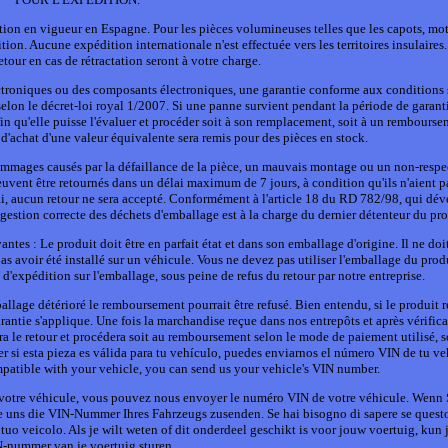
islation en vigueur en Espagne. Pour les pièces volumineuses telles que les capots, mot
tion. Aucune expédition internationale n'est effectuée vers les territoires insulaires.
etour en cas de rétractation seront à votre charge.
ectroniques ou des composants électroniques, une garantie conforme aux conditions 
selon le décret-loi royal 1/2007. Si une panne survient pendant la période de garant
 qu'elle puisse l'évaluer et procéder soit à son remplacement, soit à un remboursem
d'achat d'une valeur équivalente sera remis pour des pièces en stock.
dommages causés par la défaillance de la pièce, un mauvais montage ou un non-respe
euvent être retournés dans un délai maximum de 7 jours, à condition qu'ils n'aient p
lai, aucun retour ne sera accepté. Conformément à l'article 18 du RD 782/98, qui dév
 gestion correcte des déchets d'emballage est à la charge du dernier détenteur du pro
antes : Le produit doit être en parfait état et dans son emballage d'origine. Il ne doi
 pas avoir été installé sur un véhicule. Vous ne devez pas utiliser l'emballage du pr
 d'expédition sur l'emballage, sous peine de refus du retour par notre entreprise.
lage détérioré le remboursement pourrait être refusé. Bien entendu, si le produit 
antie s'applique. Une fois la marchandise reçue dans nos entrepôts et après vérific
e retour et procédera soit au remboursement selon le mode de paiement utilisé, so
r si esta pieza es válida para tu vehículo, puedes enviarnos el número VIN de tu veh
mpatible with your vehicle, you can send us your vehicle's VIN number.
ec votre véhicule, vous pouvez nous envoyer le numéro VIN de votre véhicule. Wenn 
Sie uns die VIN-Nummer Ihres Fahrzeugs zusenden. Se hai bisogno di sapere se quest
tuo veicolo. Als je wilt weten of dit onderdeel geschikt is voor jouw voertuig, kun 
-nummer van je voertuig sturen.