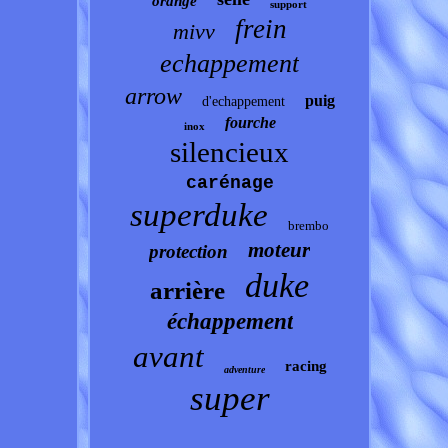
orange
support
frein
mivv
echappement
arrow
puig
d'echappement
fourche
inox
silencieux
carénage
superduke
brembo
moteur
protection
duke
arrière
échappement
avant
racing
adventure
super