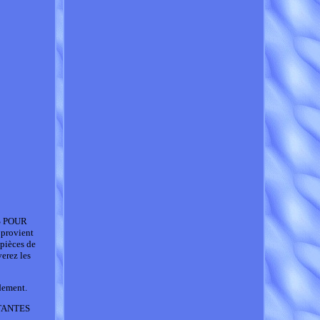
S POUR
provient
pièces de
rez les
dement.
ORTANTES