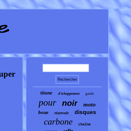
Super
titane
garde
d'échappement
pour
noir
moto
disques
boue
réservoir
carbone
chaîne
selle