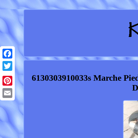
Facebook
6130303910033s Marche Pied
Twitter
D
Pinterest
Email