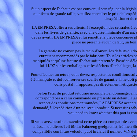
Si un aspect de l'achat n'est pas couvert, il sera régi par la lég
ou pièces de grande taille, veuillez consulter le prix de l'expédi
d'expédition et de r
LA EMPRESA offre à ses clients, à l'exception des centrales él
dans les livres de garantie, avec une durée minimale d'un an, 
devez avertir LA EMPRESA et lui remettre la pièce concernée afin
pièce ne présente aucun défaut, un bon 
La garantie ne couvre pas la main-d'ouvre, les défauts ou 
entretiens recommandés par le fabricant. Tous les articles p
manipulés et qu'une facture d'achat soit présentée. Passé ce dé
loi 11/97 sur les emballages et les déchets d'emballages, la
Pour effectuer un retour, vous devez respecter les conditions suiv
été manipulé et doit conserver ses scellés de garantie. Il ne doit
colis postal : n'apposez pas directement l'étiquette
Selon l'état du produit retourné incomplet, endommagé, embal
correspond pas à celui commandé ou présente un défaut, la gar
respect des conditions mentionnées, LA EMPRESA acceptera l
demandé, à l'expédition d'un nouveau produit. Si necesitas sabe
you need to know whether this part is co
Si vous avez besoin de savoir si cette pièce est compatible av
müssen, ob dieses Teil für Ihr Fahrzeug geeignet ist, können 
compatibile con il tuo veicolo, puoi inviarci il numero VIN del 
VIN