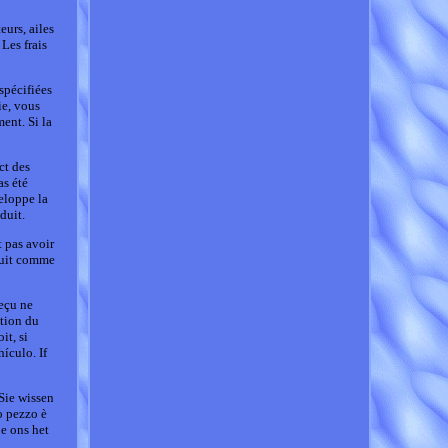
eurs, ailes
 Les frais
spécifiées
ie, vous
ent. Si la
ct des
as été
eloppe la
duit.
t pas avoir
oduit comme
reçu ne
ation du
it, si
ículo. If
Sie wissen
o pezzo è
je ons het