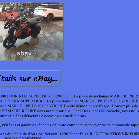
90 POUR KTM SUPER DUKE 1290 SUPE La pièce de rechange MARCHE PIED
KTM et le modèle SUPER DUKE. La pièce démontée MARCHE PIEDS POUR VOITURE 
la pièce MARCHE PIEDS POUR VOITURE a été démontée est Negro. Trouvez plus de 
TM SUPER DUKE dans notre boutique. Chez Desguaces Motocoche, vous trouve
iture et pièces détachées d'occasion au meilleur prix.
, vérifiées et garanties. Achetez en toute confiance et recevez votre commande rapi
Données du véhicule d'origine. Version: 1290 Super Duke R. INFORMATIONS IMP
POUR L'EXPÉDITION.