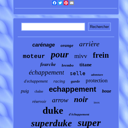
Facebook
Twitter
Pinterest
Email
arrière
carénage
orange
pour
frein
mivv
moteur
fourche
titane
brembo
échappement
selle
adventure
protection
racing
d'echappement
garde
echappement
puig
boue
chaîne
noir
arrow
réservoir
inox
duke
d'échappement
super
superduke