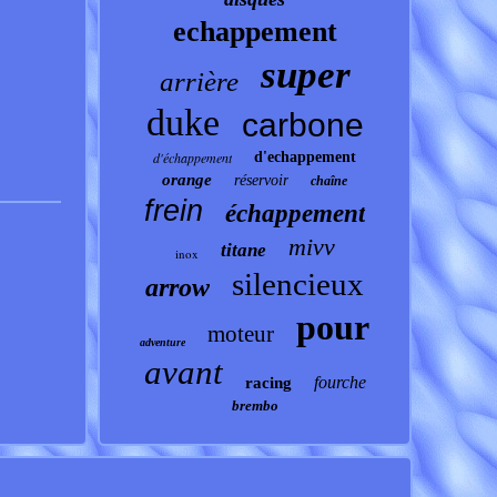
echappement
super
arrière
duke
carbone
d'échappement
d'echappement
orange
réservoir
chaîne
frein
échappement
mivv
titane
inox
silencieux
arrow
pour
moteur
adventure
avant
fourche
racing
brembo