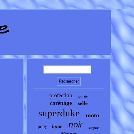
protection
garde
carénage
selle
superduke
moto
noir
boue
puig
support
disques