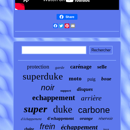
Share
Facebook
Twitter
Pinterest
Email
protection
carénage
selle
garde
superduke
moto
boue
puig
noir
disques
support
echappement
arrière
super
duke
carbone
orange
d'échappement
d'echappement
réservoir
frein
échappement
chaîne
inox