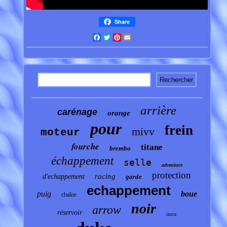
Share
Facebook
Twitter
Pinterest
Email
arrière
carénage
orange
pour
frein
mivv
moteur
fourche
titane
brembo
échappement
selle
adventure
protection
racing
d'echappement
garde
echappement
puig
boue
chaîne
noir
arrow
réservoir
inox