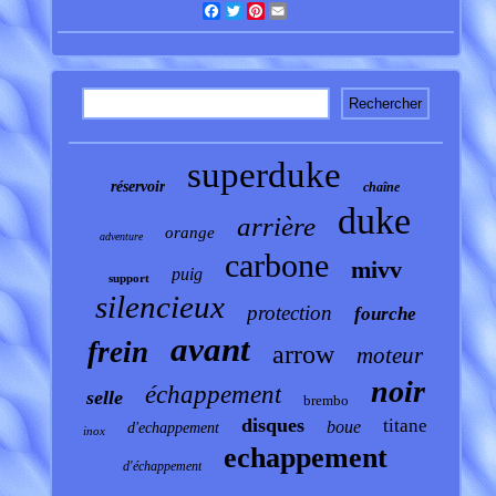
Facebook
Twitter
Pinterest
Email
superduke
réservoir
chaîne
duke
arrière
orange
adventure
carbone
mivv
puig
support
silencieux
protection
fourche
avant
frein
arrow
moteur
noir
échappement
selle
brembo
disques
titane
boue
d'echappement
inox
echappement
d'échappement