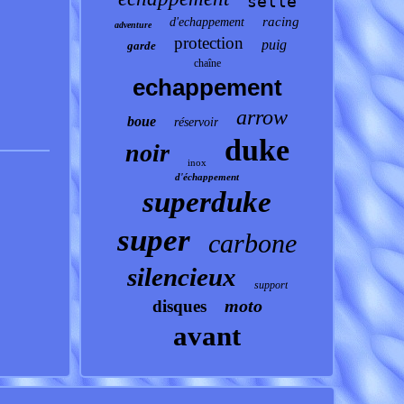
selle
racing
d'echappement
adventure
protection
puig
garde
chaîne
echappement
arrow
boue
réservoir
duke
noir
inox
d'échappement
superduke
super
carbone
silencieux
support
moto
disques
avant