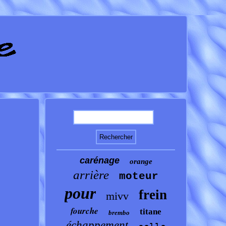
carénage
orange
arrière
moteur
pour
frein
mivv
fourche
titane
brembo
échappement