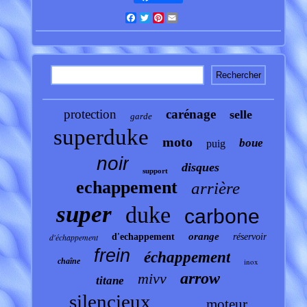
Facebook
Twitter
Pinterest
Email
protection
carénage
selle
garde
superduke
moto
boue
puig
noir
disques
support
echappement
arrière
super
duke
carbone
orange
d'échappement
d'echappement
réservoir
frein
échappement
chaîne
inox
arrow
mivv
titane
silencieux
moteur