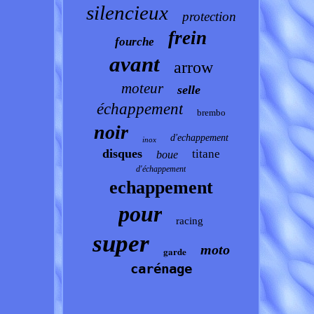
silencieux
protection
frein
fourche
avant
arrow
moteur
selle
échappement
brembo
noir
d'echappement
inox
disques
titane
boue
d'échappement
echappement
pour
racing
super
moto
garde
carénage