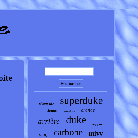
ite
superduke
réservoir
orange
chaîne
adventure
duke
arrière
support
carbone
mivv
puig