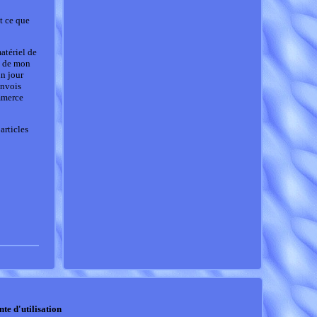
t ce que
atériel de
ai de mon
un jour
envois
ommerce
articles
nte d'utilisation