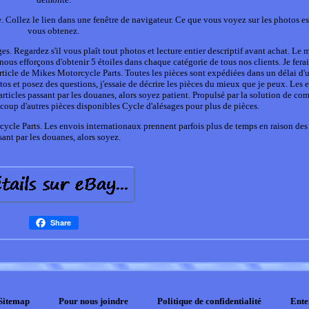
ollez le lien dans une fenêtre de navigateur. Ce que vous voyez sur les photos es
vous obtenez.
. Regardez s'il vous plaît tout photos et lecture entier descriptif avant achat. Le m
nous efforçons d'obtenir 5 étoiles dans chaque catégorie de tous nos clients. Je fer
ticle de Mikes Motorcycle Parts. Toutes les pièces sont expédiées dans un délai d'
s et posez des questions, j'essaie de décrire les pièces du mieux que je peux. Les 
articles passant par les douanes, alors soyez patient. Propulsé par la solution de c
oup d'autres pièces disponibles Cycle d'alésages pour plus de pièces.
ycle Parts. Les envois internationaux prennent parfois plus de temps en raison des 
sant par les douanes, alors soyez.
Share
Sitemap
Pour nous joindre
Politique de confidentialité
Ente