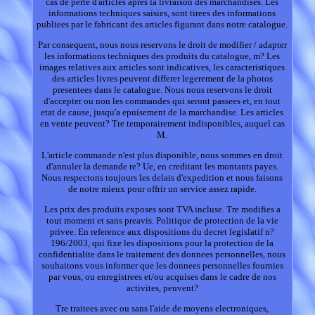
cas de perte d'articles apres la livraison des marchandises. Les
informations techniques saisies, sont tirees des informations
publiees par le fabricant des articles figurant dans notre catalogue.
Par consequent, nous nous reservons le droit de modifier / adapter
les informations techniques des produits du catalogue, m? Les
images relatives aux articles sont indicatives, les caracteristiques
des articles livres peuvent differer legerement de la photos
presentees dans le catalogue. Nous nous reservons le droit
d'accepter ou non les commandes qui seront passees et, en tout
etat de cause, jusqu'a epuisement de la marchandise. Les articles
en vente peuvent? Tre temporairement indisponibles, auquel cas
M.
L'article commande n'est plus disponible, nous sommes en droit
d'annuler la demande re? Ue, en creditant les montants payes.
Nous respectons toujours les delais d'expedition et nous faisons
de notre mieux pour offrir un service assez rapide.
Les prix des produits exposes sont TVA incluse. Tre modifies a
tout moment et sans preavis. Politique de protection de la vie
privee. En reference aux dispositions du decret legislatif n?
196/2003, qui fixe les dispositions pour la protection de la
confidentialite dans le traitement des donnees personnelles, nous
souhaitons vous informer que les donnees personnelles fournies
par vous, ou enregistrees et/ou acquises dans le cadre de nos
activites, peuvent?
Tre traitees avec ou sans l'aide de moyens electroniques,