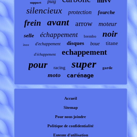
mivv
puig
support
silencieux
protection
fourche
avant
frein
arrow
moteur
noir
échappement
selle
brembo
disques
titane
boue
d'echappement
inox
echappement
d'échappement
super
pour
garde
racing
moto
carénage
Accueil
Sitemap
Pour nous joindre
Politique de confidentialité
Entente d'utilisation