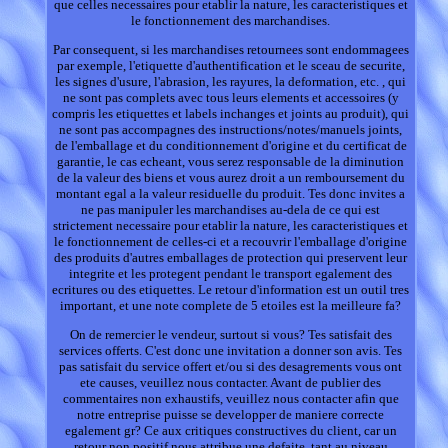
que celles necessaires pour etablir la nature, les caracteristiques et
le fonctionnement des marchandises.
Par consequent, si les marchandises retournees sont endommagees
par exemple, l'etiquette d'authentification et le sceau de securite,
les signes d'usure, l'abrasion, les rayures, la deformation, etc. , qui
ne sont pas complets avec tous leurs elements et accessoires (y
compris les etiquettes et labels inchanges et joints au produit), qui
ne sont pas accompagnes des instructions/notes/manuels joints,
de l'emballage et du conditionnement d'origine et du certificat de
garantie, le cas echeant, vous serez responsable de la diminution
de la valeur des biens et vous aurez droit a un remboursement du
montant egal a la valeur residuelle du produit. Tes donc invites a
ne pas manipuler les marchandises au-dela de ce qui est
strictement necessaire pour etablir la nature, les caracteristiques et
le fonctionnement de celles-ci et a recouvrir l'emballage d'origine
des produits d'autres emballages de protection qui preservent leur
integrite et les protegent pendant le transport egalement des
ecritures ou des etiquettes. Le retour d'information est un outil tres
important, et une note complete de 5 etoiles est la meilleure fa?
On de remercier le vendeur, surtout si vous? Tes satisfait des
services offerts. C'est donc une invitation a donner son avis. Tes
pas satisfait du service offert et/ou si des desagrements vous ont
ete causes, veuillez nous contacter. Avant de publier des
commentaires non exhaustifs, veuillez nous contacter afin que
notre entreprise puisse se developper de maniere correcte
egalement gr? Ce aux critiques constructives du client, car un
retour non positif nous attribue une defaite, tant au niveau