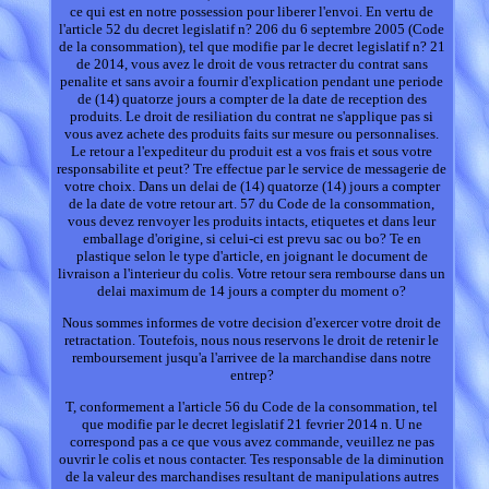
ce qui est en notre possession pour liberer l'envoi. En vertu de
l'article 52 du decret legislatif n? 206 du 6 septembre 2005 (Code
de la consommation), tel que modifie par le decret legislatif n? 21
de 2014, vous avez le droit de vous retracter du contrat sans
penalite et sans avoir a fournir d'explication pendant une periode
de (14) quatorze jours a compter de la date de reception des
produits. Le droit de resiliation du contrat ne s'applique pas si
vous avez achete des produits faits sur mesure ou personnalises.
Le retour a l'expediteur du produit est a vos frais et sous votre
responsabilite et peut? Tre effectue par le service de messagerie de
votre choix. Dans un delai de (14) quatorze (14) jours a compter
de la date de votre retour art. 57 du Code de la consommation,
vous devez renvoyer les produits intacts, etiquetes et dans leur
emballage d'origine, si celui-ci est prevu sac ou bo? Te en
plastique selon le type d'article, en joignant le document de
livraison a l'interieur du colis. Votre retour sera rembourse dans un
delai maximum de 14 jours a compter du moment o?
Nous sommes informes de votre decision d'exercer votre droit de
retractation. Toutefois, nous nous reservons le droit de retenir le
remboursement jusqu'a l'arrivee de la marchandise dans notre
entrep?
T, conformement a l'article 56 du Code de la consommation, tel
que modifie par le decret legislatif 21 fevrier 2014 n. U ne
correspond pas a ce que vous avez commande, veuillez ne pas
ouvrir le colis et nous contacter. Tes responsable de la diminution
de la valeur des marchandises resultant de manipulations autres