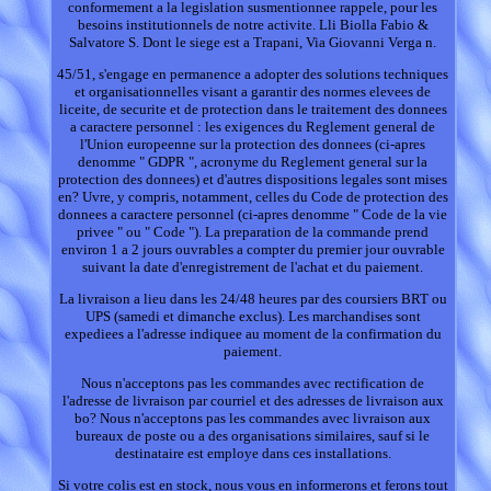
conformement a la legislation susmentionnee rappele, pour les
besoins institutionnels de notre activite. Lli Biolla Fabio &
Salvatore S. Dont le siege est a Trapani, Via Giovanni Verga n.
45/51, s'engage en permanence a adopter des solutions techniques
et organisationnelles visant a garantir des normes elevees de
liceite, de securite et de protection dans le traitement des donnees
a caractere personnel : les exigences du Reglement general de
l'Union europeenne sur la protection des donnees (ci-apres
denomme " GDPR ", acronyme du Reglement general sur la
protection des donnees) et d'autres dispositions legales sont mises
en? Uvre, y compris, notamment, celles du Code de protection des
donnees a caractere personnel (ci-apres denomme " Code de la vie
privee " ou " Code "). La preparation de la commande prend
environ 1 a 2 jours ouvrables a compter du premier jour ouvrable
suivant la date d'enregistrement de l'achat et du paiement.
La livraison a lieu dans les 24/48 heures par des coursiers BRT ou
UPS (samedi et dimanche exclus). Les marchandises sont
expediees a l'adresse indiquee au moment de la confirmation du
paiement.
Nous n'acceptons pas les commandes avec rectification de
l'adresse de livraison par courriel et des adresses de livraison aux
bo? Nous n'acceptons pas les commandes avec livraison aux
bureaux de poste ou a des organisations similaires, sauf si le
destinataire est employe dans ces installations.
Si votre colis est en stock, nous vous en informerons et ferons tout