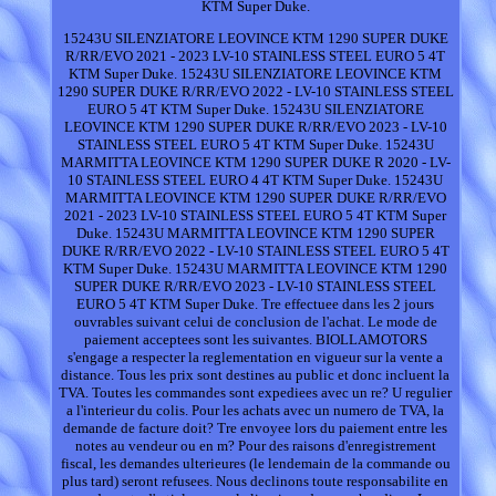
KTM Super Duke.
15243U SILENZIATORE LEOVINCE KTM 1290 SUPER DUKE
R/RR/EVO 2021 - 2023 LV-10 STAINLESS STEEL EURO 5 4T
KTM Super Duke. 15243U SILENZIATORE LEOVINCE KTM
1290 SUPER DUKE R/RR/EVO 2022 - LV-10 STAINLESS STEEL
EURO 5 4T KTM Super Duke. 15243U SILENZIATORE
LEOVINCE KTM 1290 SUPER DUKE R/RR/EVO 2023 - LV-10
STAINLESS STEEL EURO 5 4T KTM Super Duke. 15243U
MARMITTA LEOVINCE KTM 1290 SUPER DUKE R 2020 - LV-
10 STAINLESS STEEL EURO 4 4T KTM Super Duke. 15243U
MARMITTA LEOVINCE KTM 1290 SUPER DUKE R/RR/EVO
2021 - 2023 LV-10 STAINLESS STEEL EURO 5 4T KTM Super
Duke. 15243U MARMITTA LEOVINCE KTM 1290 SUPER
DUKE R/RR/EVO 2022 - LV-10 STAINLESS STEEL EURO 5 4T
KTM Super Duke. 15243U MARMITTA LEOVINCE KTM 1290
SUPER DUKE R/RR/EVO 2023 - LV-10 STAINLESS STEEL
EURO 5 4T KTM Super Duke. Tre effectuee dans les 2 jours
ouvrables suivant celui de conclusion de l'achat. Le mode de
paiement acceptees sont les suivantes. BIOLLAMOTORS
s'engage a respecter la reglementation en vigueur sur la vente a
distance. Tous les prix sont destines au public et donc incluent la
TVA. Toutes les commandes sont expediees avec un re? U regulier
a l'interieur du colis. Pour les achats avec un numero de TVA, la
demande de facture doit? Tre envoyee lors du paiement entre les
notes au vendeur ou en m? Pour des raisons d'enregistrement
fiscal, les demandes ulterieures (le lendemain de la commande ou
plus tard) seront refusees. Nous declinons toute responsabilite en