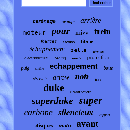
arrière
carénage
orange
pour
frein
mivv
moteur
fourche
titane
brembo
échappement
selle
adventure
protection
racing
d'echappement
garde
echappement
puig
boue
chaîne
noir
arrow
réservoir
inox
duke
d'échappement
super
superduke
carbone
silencieux
support
avant
moto
disques