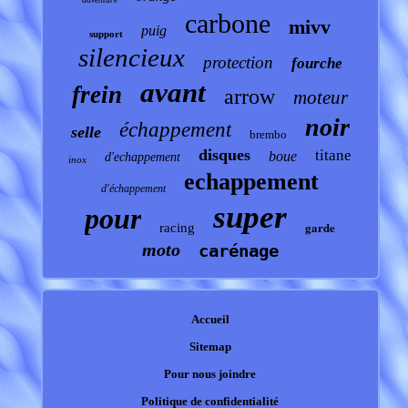
carbone
mivv
puig
support
silencieux
protection
fourche
avant
frein
arrow
moteur
noir
échappement
selle
brembo
disques
titane
boue
d'echappement
inox
echappement
d'échappement
super
pour
garde
racing
moto
carénage
Accueil
Sitemap
Pour nous joindre
Politique de confidentialité