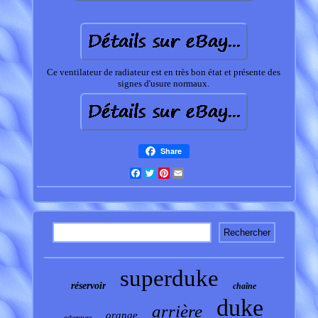
Ce ventilateur de radiateur est en très bon état et présente des
signes d'usure normaux.
Share
Facebook
Twitter
Pinterest
Email
superduke
réservoir
chaîne
duke
arrière
orange
adventure